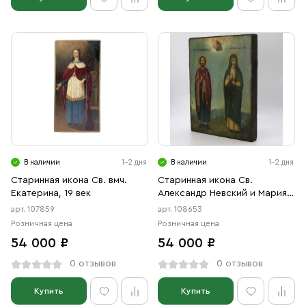
В наличии
1-2 дня
В наличии
1-2 дня
Старинная икона Св. вмч.
Старинная икона Св.
Екатерина, 19 век
Александр Невский и Мария
Магдалина, 19 век
арт. 107859
арт. 108653
Розничная цена
Розничная цена
54 000 ₽
54 000 ₽
0 отзывов
0 отзывов
Купить
Купить