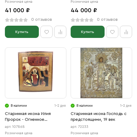
Розничная цена
Розничная цена
41 000 ₽
44 000 ₽
0 отзывов
0 отзывов
Купить
Купить
В наличии
1-2 дня
В наличии
1-2 дня
Старинная икона Илия
Старинная икона Господь с
Пророк - Огненное
предстоящими, 19 век
Восхождение, 19 век
арт. 107868
арт. 72233
Розничная цена
Розничная цена