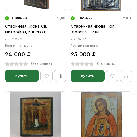
Свечи
Ювелирные изделия
В наличии
1-2 дня
В наличии
1-2 дня
Старинная икона Св.
Старинная икона Прп.
Митрофан, Епископ
Герасим, 19 век
Воронежский, 19 век
арт. 110142
арт. 96264
Розничная цена
Розничная цена
24 000 ₽
25 000 ₽
0 отзывов
0 отзывов
Купить
Купить