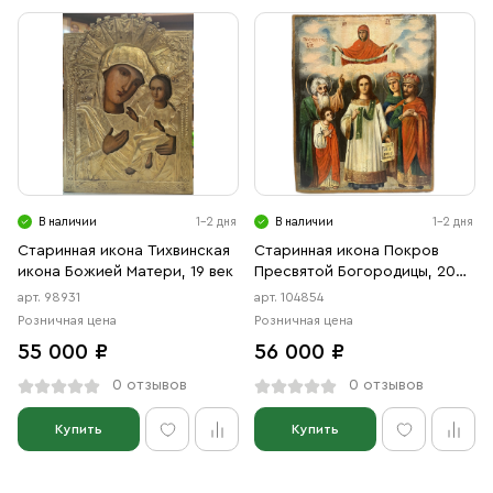
В наличии
1-2 дня
В наличии
1-2 дня
Старинная икона Тихвинская
Старинная икона Покров
икона Божией Матери, 19 век
Пресвятой Богородицы, 20
век
арт. 98931
арт. 104854
Розничная цена
Розничная цена
55 000 ₽
56 000 ₽
0 отзывов
0 отзывов
Купить
Купить