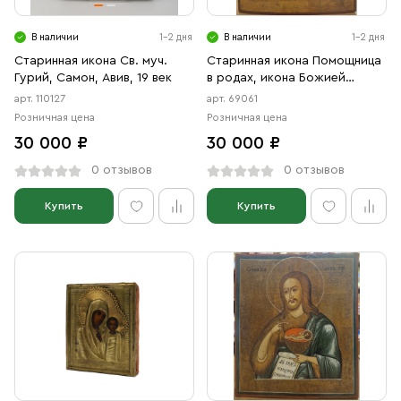
В наличии
1-2 дня
В наличии
1-2 дня
Старинная икона Св. муч.
Старинная икона Помощница
Гурий, Самон, Авив, 19 век
в родах, икона Божией
Матери, 19 век
арт. 110127
арт. 69061
Розничная цена
Розничная цена
30 000 ₽
30 000 ₽
0 отзывов
0 отзывов
Купить
Купить