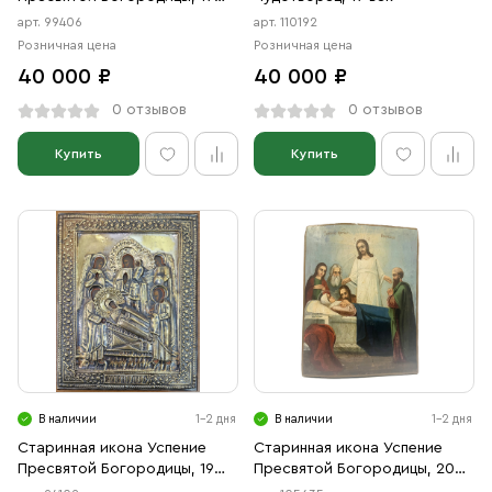
век
арт. 99406
арт. 110192
Розничная цена
Розничная цена
40 000 ₽
40 000 ₽
0 отзывов
0 отзывов
Купить
Купить
В наличии
1-2 дня
В наличии
1-2 дня
Старинная икона Успение
Старинная икона Успение
Пресвятой Богородицы, 19
Пресвятой Богородицы, 20
век
век