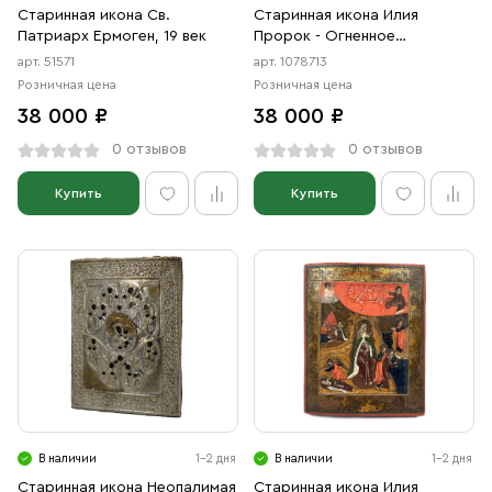
Старинная икона Св.
Старинная икона Илия
Патриарх Ермоген, 19 век
Пророк - Огненное
Восхождение, 19 век
арт. 51571
арт. 1078713
Розничная цена
Розничная цена
38 000 ₽
38 000 ₽
0 отзывов
0 отзывов
Купить
Купить
В наличии
1-2 дня
В наличии
1-2 дня
Старинная икона Неопалимая
Старинная икона Илия