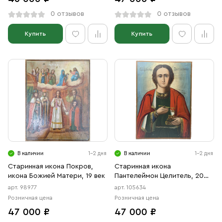
0 отзывов
0 отзывов
Купить
Купить
В наличии
1-2 дня
В наличии
1-2 дня
Старинная икона Покров,
Старинная икона
икона Божией Матери, 19 век
Пантелеймон Целитель, 20
век
арт. 98977
арт. 105634
Розничная цена
Розничная цена
47 000 ₽
47 000 ₽