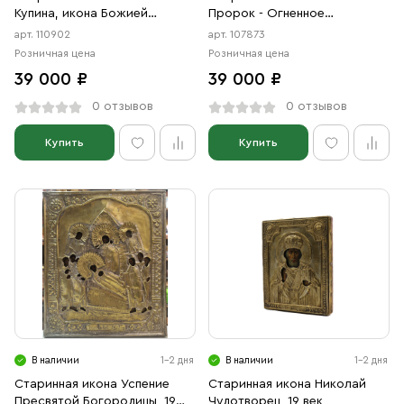
Купина, икона Божией
Пророк - Огненное
Матери, 19 век
Восхождение, 19 век
арт. 110902
арт. 107873
Розничная цена
Розничная цена
39 000 ₽
39 000 ₽
0 отзывов
0 отзывов
Купить
Купить
В наличии
1-2 дня
В наличии
1-2 дня
Старинная икона Успение
Старинная икона Николай
Пресвятой Богородицы, 19
Чудотворец, 19 век