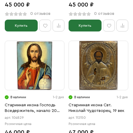
45 000 ₽
45 000 ₽
0 отзывов
0 отзывов
Купить
Купить
В наличии
1-2 дня
В наличии
1-2 дня
Старинная икона Господь
Старинная икона Свт.
Вседержитель, начало 20
Николай Чудотворец, 19 век
века
арт. 104829
арт. 112150
Розничная цена
Розничная цена
46 000 ₽
47 000 ₽