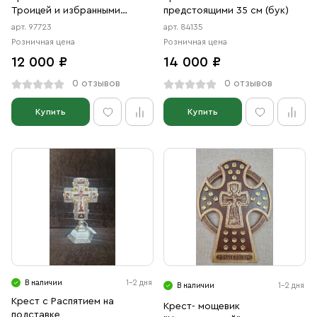
Троицей и избранными
предстоящими 35 см (бук)
святыми блг. князьями
арт. 97723
арт. 84135
Даниилом Московским и
Розничная цена
Розничная цена
Александром Невским (20 см)
12 000 ₽
14 000 ₽
0 отзывов
0 отзывов
Купить
Купить
В наличии
1-2 дня
В наличии
1-2 дня
Крест с Распятием на
Крест- мощевик
подставке