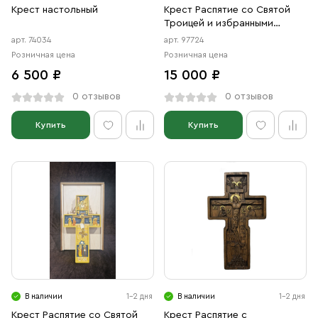
Крест настольный
Крест Распятие со Святой
Троицей и избранными
святыми блг. князьями
арт. 74034
арт. 97724
Даниилом Московским и
Розничная цена
Розничная цена
Александром Невским
6 500 ₽
15 000 ₽
0 отзывов
0 отзывов
Купить
Купить
В наличии
1-2 дня
В наличии
1-2 дня
Крест Распятие со Святой
Крест Распятие с