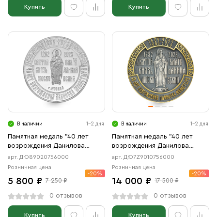
Купить
Купить
В наличии
1-2 дня
В наличии
1-2 дня
Памятная медаль "40 лет
Памятная медаль "40 лет
возрождения Данилова
возрождения Данилова
Монастыря"
Монастыря" с позолотой
арт. ДЮ89020756000
арт. ДЮ7Z9010756000
Розничная цена
Розничная цена
-20%
-20%
5 800 ₽
14 000 ₽
7 250 ₽
17 500 ₽
0 отзывов
0 отзывов
Купить
Купить