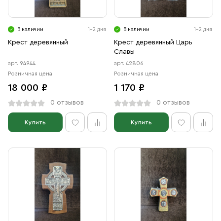
Свечи
Ювелирные изделия
В наличии
1-2 дня
В наличии
1-2 дня
Крест деревянный
Крест деревянный Царь
Славы
арт. 94944
арт. 42806
Розничная цена
Розничная цена
18 000 ₽
1 170 ₽
0 отзывов
0 отзывов
Купить
Купить