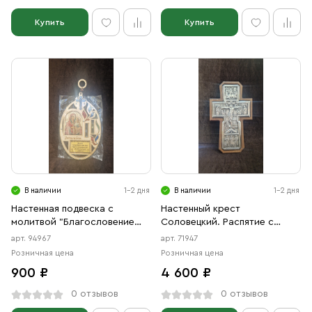
Купить
Купить
В наличии
1-2 дня
В наличии
1-2 дня
Настенная подвеска с
Настенный крест
молитвой "Благословение
Соловецкий. Распятие с
дома"
предстоящими
арт. 94967
арт. 71947
Розничная цена
Розничная цена
900 ₽
4 600 ₽
0 отзывов
0 отзывов