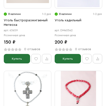
Свечи
Ювелирные изделия
В наличии
1-2 дня
В наличии
1-2 дня
Уголь быстроразжигаемый
Уголь кадильный
Метеоха
арт. 63659
арт. DM40542
Розничная цена
Розничная цена
150 ₽
200 ₽
0 отзывов
0 отзывов
Купить
Купить