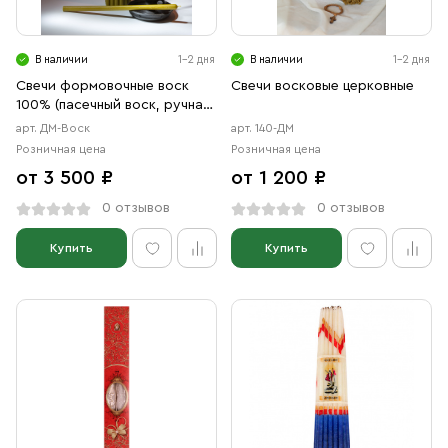
Свечи
Ювелирные изделия
В наличии
1-2 дня
В наличии
1-2 дня
Свечи формовочные воск
Свечи восковые церковные
100% (пасечный воск, ручная
работа)
арт. ДМ-Воск
арт. 140-ДМ
Розничная цена
Розничная цена
от 3 500 ₽
от 1 200 ₽
0 отзывов
0 отзывов
Купить
Купить