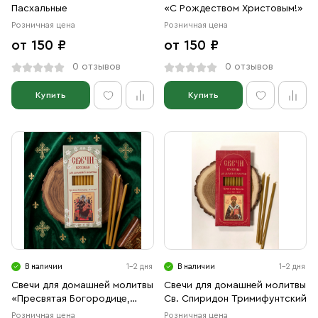
Пасхальные
«С Рождеством Христовым!»
Розничная цена
Розничная цена
от 150 ₽
от 150 ₽
0 отзывов
0 отзывов
Купить
Купить
В наличии
1-2 дня
В наличии
1-2 дня
Свечи для домашней молитвы
Свечи для домашней молитвы
«Пресвятая Богородице,
Св. Спиридон Тримифунтский
спаси нас!»
Розничная цена
Розничная цена