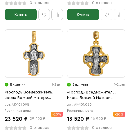
0 отзывов
0 отзывов
Купить
Купить
В наличии
1-2 дня
В наличии
1-2 дня
«Господь Вседержитель.
«Господь Вседержитель.
Икона Божией Матери
Икона Божией Матери
«Нерушимая Стена»
«Неупиваемая Чаша»
арт. АК-101.098
арт. АК-101.060
Розничная цена
Розничная цена
-20%
-20%
23 520 ₽
13 520 ₽
29 400 ₽
16 900 ₽
0 отзывов
0 отзывов