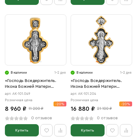
В наличии
1-2 дня
В наличии
1-2 дня
«Господь Вседержитель.
«Господь Вседержитель.
Икона Божией Матери
Икона Божией Матери
«Семистрельная»
«Троеручица»
арт. АК-101.049
арт. АК-101.204
Розничная цена
Розничная цена
-20%
-20%
8 960 ₽
16 880 ₽
11 200 ₽
21 100 ₽
0 отзывов
0 отзывов
Купить
Купить