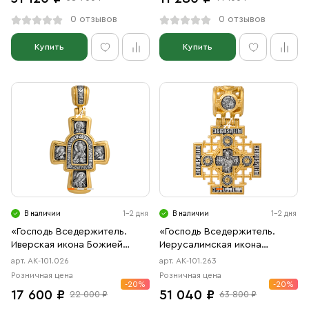
0 отзывов
0 отзывов
Купить
Купить
В наличии
1-2 дня
В наличии
1-2 дня
«Господь Вседержитель.
«Господь Вседержитель.
Иверская икона Божией
Иерусалимская икона
Матери»
Божией Матери»
арт. АК-101.026
арт. АК-101.263
Розничная цена
Розничная цена
-20%
-20%
17 600 ₽
51 040 ₽
22 000 ₽
63 800 ₽