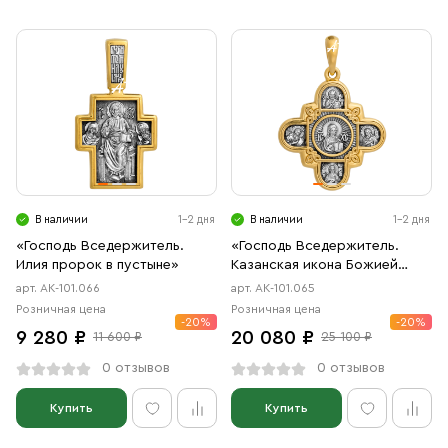
В наличии
1-2 дня
В наличии
1-2 дня
«Господь Вседержитель.
«Господь Вседержитель.
Илия пророк в пустыне»
Казанская икона Божией
Матери и восемь святых»
арт. АК-101.066
арт. АК-101.065
Розничная цена
Розничная цена
-20%
-20%
9 280 ₽
20 080 ₽
11 600 ₽
25 100 ₽
0 отзывов
0 отзывов
Купить
Купить