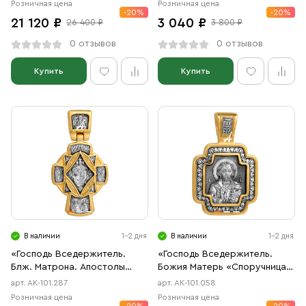
Розничная цена
Розничная цена
-20%
-20%
21 120 ₽
3 040 ₽
26 400 ₽
3 800 ₽
0 отзывов
0 отзывов
Купить
Купить
В наличии
1-2 дня
В наличии
1-2 дня
«Господь Вседержитель.
«Господь Вседержитель.
Блж. Матрона. Апостолы
Божия Матерь «Споручница
Петр и Павел. Св. Петр и
грешных»
арт. АК-101.287
арт. АК-101.058
Феврония»
Розничная цена
Розничная цена