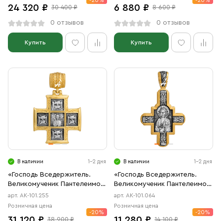
-20%
-20%
24 320 ₽
6 880 ₽
30 400 ₽
8 600 ₽
0 отзывов
0 отзывов
Купить
Купить
В наличии
1-2 дня
В наличии
1-2 дня
«Господь Вседержитель.
«Господь Вседержитель.
Великомученик Пантелеимон
Великомученик Пантелеимон
со сценами жития»
Целитель»
арт. АК-101.255
арт. АК-101.064
Розничная цена
Розничная цена
-20%
-20%
31 120 ₽
11 280 ₽
38 900 ₽
14 100 ₽