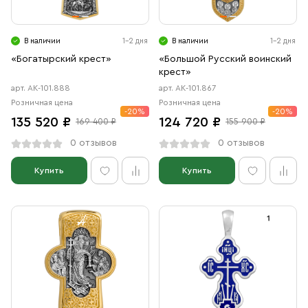
Свечи
Ювелирные изделия
В наличии
1-2 дня
В наличии
1-2 дня
«Богатырский крест»
«Большой Русский воинский
крест»
арт. АК-101.888
арт. АК-101.867
Розничная цена
Розничная цена
-20%
-20%
135 520 ₽
124 720 ₽
169 400 ₽
155 900 ₽
0 отзывов
0 отзывов
Купить
Купить