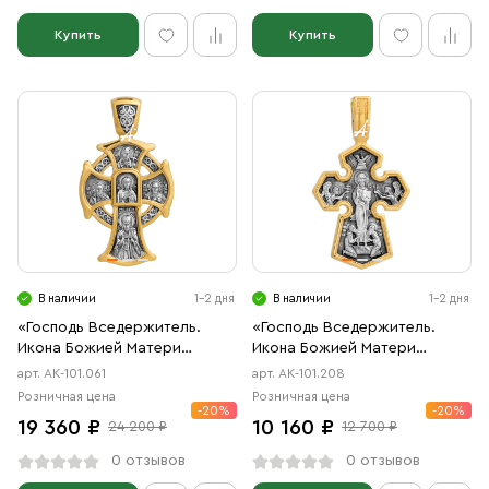
Купить
Купить
В наличии
1-2 дня
В наличии
1-2 дня
«Господь Вседержитель.
«Господь Вседержитель.
Икона Божией Матери
Икона Божией Матери
«Отрада и утешение»
«Седмиезерная»
арт. АК-101.061
арт. АК-101.208
Розничная цена
Розничная цена
-20%
-20%
19 360 ₽
10 160 ₽
24 200 ₽
12 700 ₽
0 отзывов
0 отзывов