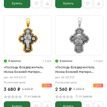
Купить
Купить
В наличии
1-2 дня
В наличии
1-2 дня
«Господь Вседержитель.
«Господь Вседержитель.
Икона Божией Матери
Икона Божией Матери
«Семистрельная»
«Семистрельная»
арт. АК-101.501-П
арт. АК-101.501
Розничная цена
Розничная цена
-20%
-20%
3 680 ₽
2 560 ₽
4 600 ₽
3 200 ₽
0 отзывов
0 отзывов
Купить
Купить