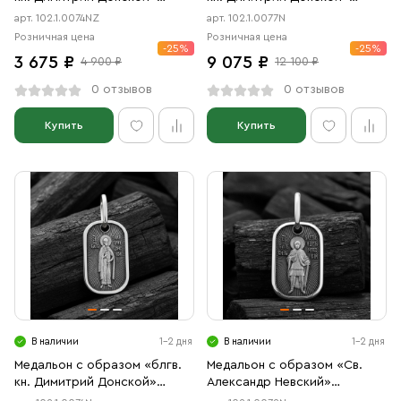
чернение, позолота
чернение
арт. 102.1.0074NZ
арт. 102.1.0077N
Розничная цена
Розничная цена
-25%
-25%
3 675 ₽
9 075 ₽
4 900 ₽
12 100 ₽
0 отзывов
0 отзывов
Купить
Купить
В наличии
1-2 дня
В наличии
1-2 дня
Медальон с образом «блгв.
Медальон с образом «Св.
кн. Димитрий Донской»
Александр Невский»
чернение
чернение