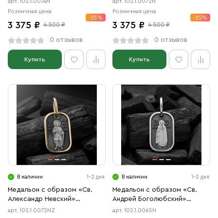
арт. 102.1.0074N
арт. 102.1.0072N
Розничная цена
Розничная цена
-25%
-25%
3 375 ₽
3 375 ₽
4 500 ₽
4 500 ₽
0 отзывов
0 отзывов
Купить
Купить
В наличии
1-2 дня
В наличии
1-2 дня
Медальон с образом «Св.
Медальон с образом «Св.
Александр Невский»
Андрей Боголюбский»
чернение, позолота
чернение
арт. 102.1.0072NZ
арт. 102.1.0065N