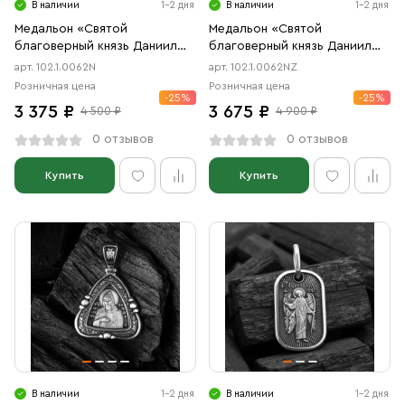
В наличии
1-2 дня
В наличии
1-2 дня
Медальон «Святой
Медальон «Святой
благоверный князь Даниил
благоверный князь Даниил
Московский» чернение
Московский» чернение,
арт. 102.1.0062N
арт. 102.1.0062NZ
позолота
Розничная цена
Розничная цена
-25%
-25%
3 375 ₽
3 675 ₽
4 500 ₽
4 900 ₽
0 отзывов
0 отзывов
Купить
Купить
В наличии
1-2 дня
В наличии
1-2 дня