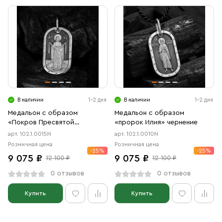
В наличии
1-2 дня
В наличии
1-2 дня
Медальон с образом
Медальон с образом
«Покров Пресвятой
«пророк Илия» чернение
Богородицы» чернение
арт. 102.1.0015N
арт. 102.1.0010N
Розничная цена
Розничная цена
-25%
-25%
9 075 ₽
9 075 ₽
12 100 ₽
12 100 ₽
0 отзывов
0 отзывов
Купить
Купить