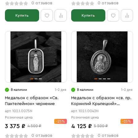
0 отзывов
0 отзывов
Купить
Купить
В наличии
1-2 дня
В наличии
1-2 дня
Медальон с образом «Св.
Медальон с образом «св. пр.
Пантелеймон» чернение
Корнилий Крыпецкий»
чернение
арт. 102.1.0075N
арт. 102.1.0043N
Розничная цена
Розничная цена
-25%
-25%
3 375 ₽
4 125 ₽
4 500 ₽
5 500 ₽
0 отзывов
0 отзывов