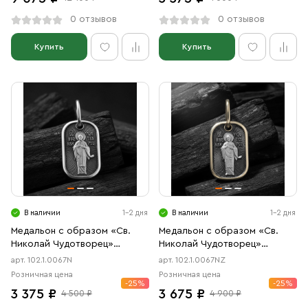
0 отзывов
0 отзывов
Купить
Купить
В наличии
1-2 дня
В наличии
1-2 дня
Медальон с образом «Св.
Медальон с образом «Св.
Николай Чудотворец»
Николай Чудотворец»
чернение
чернение, позолота
арт. 102.1.0067N
арт. 102.1.0067NZ
Розничная цена
Розничная цена
-25%
-25%
3 375 ₽
3 675 ₽
4 500 ₽
4 900 ₽