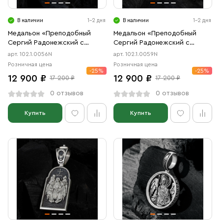
В наличии
1-2 дня
В наличии
1-2 дня
Медальон «Преподобный
Медальон «Преподобный
Сергий Радонежский с
Сергий Радонежский с
молитвой» чернение
Троицей» чернение
арт. 102.1.0056N
арт. 102.1.0059N
Розничная цена
Розничная цена
-25%
-25%
12 900 ₽
12 900 ₽
17 200 ₽
17 200 ₽
0 отзывов
0 отзывов
Купить
Купить