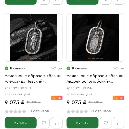
В наличии
1-2 дня
В наличии
1-2 дня
Медальон с образом «блг. кн.
Медальон с образом «блг. кн.
Александр Невский»
Андрей Боголюбский»
чернение
чернение
арт. 102.1.0030N
арт. 102.1.0035N
Розничная цена
Розничная цена
-25%
-25%
9 075 ₽
9 075 ₽
12 100 ₽
12 100 ₽
0 отзывов
0 отзывов
Купить
Купить