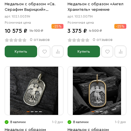
Медальон с образом «Св.
Медальон с образом «Ангел
Серафим Вырицкий»
Хранитель» чернение
чернение
арт. 102.1.0031N
арт. 102.1.0071N
Розничная цена
Розничная цена
-25%
-25%
10 575 ₽
3 375 ₽
14 100 ₽
4 500 ₽
0 отзывов
0 отзывов
Купить
Купить
В наличии
1-2 дня
В наличии
1-2 дня
Медальон с образом
Медальон с образом