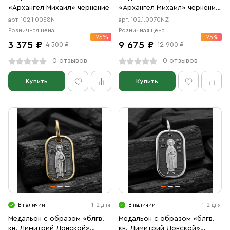
«Архангел Михаил» чернение
«Архангел Михаил» чернение,
позолота
арт. 102.1.0058N
арт. 102.1.0070NZ
Розничная цена
Розничная цена
-25%
-25%
3 375 ₽
9 675 ₽
4 500 ₽
12 900 ₽
0 отзывов
0 отзывов
Купить
Купить
В наличии
1-2 дня
В наличии
1-2 дня
Медальон с образом «блгв.
Медальон с образом «блгв.
кн. Димитрий Донской»
кн. Димитрий Донской»