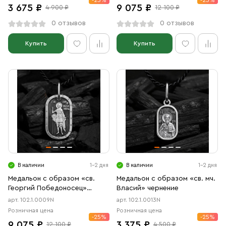
-25%
-25%
3 675 ₽
9 075 ₽
4 900 ₽
12 100 ₽
0 отзывов
0 отзывов
Купить
Купить
В наличии
1-2 дня
В наличии
1-2 дня
Медальон с образом «св.
Медальон с образом «св. мч.
Георгий Победоносец»
Власий» чернение
чернение
арт. 102.1.0009N
арт. 102.1.0013N
Розничная цена
Розничная цена
-25%
-25%
9 075 ₽
3 375 ₽
12 100 ₽
4 500 ₽