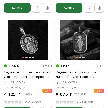
Купить
Купить
В наличии
1-2 дня
В наличии
1-2 дня
Медальон с образом «св. пр.
Медальон с образом «свт.
Савва Крыпецкий» чернение
Николай Чудотворец»
чернение
арт. 102.1.0042N
арт. 102.1.0078N
Розничная цена
Розничная цена
-25%
-25%
4 125 ₽
9 075 ₽
5 500 ₽
12 100 ₽
0 отзывов
0 отзывов