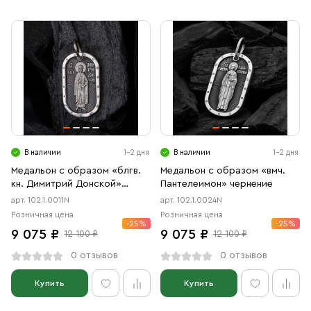
В наличии
1-2 дня
В наличии
1-2 дня
Медальон с образом «блгв.
Медальон с образом «вмч.
кн. Димитрий Донской»
Пантелеимон» чернение
чернение
арт. 102.1.0011N
арт. 102.1.0024N
Розничная цена
Розничная цена
-25%
-25%
9 075 ₽
9 075 ₽
12 100 ₽
12 100 ₽
0 отзывов
0 отзывов
Купить
Купить