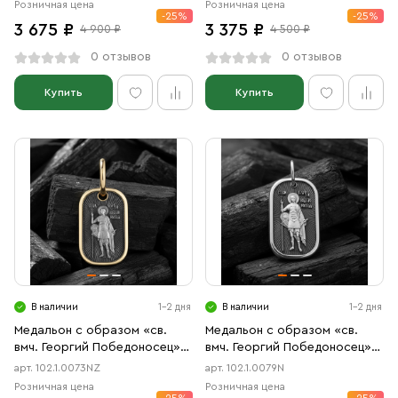
Розничная цена
Розничная цена
-25%
-25%
3 675 ₽
3 375 ₽
4 900 ₽
4 500 ₽
0 отзывов
0 отзывов
Купить
Купить
В наличии
1-2 дня
В наличии
1-2 дня
Медальон с образом «св.
Медальон с образом «св.
вмч. Георгий Победоносец»
вмч. Георгий Победоносец»
чернение, позолота
чернение
арт. 102.1.0073NZ
арт. 102.1.0079N
Розничная цена
Розничная цена