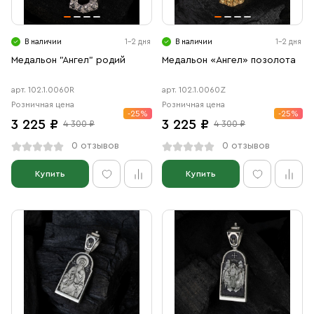
Свечи
Ювелирные изделия
В наличии
1-2 дня
В наличии
1-2 дня
Медальон "Ангел" родий
Медальон «Ангел» позолота
арт. 102.1.0060R
арт. 102.1.0060Z
Розничная цена
Розничная цена
-25%
-25%
3 225 ₽
3 225 ₽
4 300 ₽
4 300 ₽
0 отзывов
0 отзывов
Купить
Купить