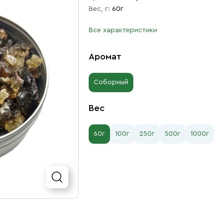
Вес, г:
60г
Все характеристики
Аромат
Соборный
Вес
60г
100г
250г
500г
1000г