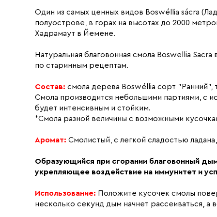
Один из самых ценных видов Boswéllia sácra (
полуострове, в горах на высотах до 2000 метр
Хадрамаут в Йемене.
Натуральная благовонная смола Boswellia Sacr
по старинным рецептам.
Состав:
смола дерева Boswéllia сорт "Ранний",
Смола производится небольшими партиями, с и
будет интенсивным и стойким.
*Смола разной величины с возможными кусочка
Аромат:
Смолистый, с легкой сладостью ладана,
Образующийся при сгорании благовонный ды
укрепляющее воздействие на иммунитет и усп
Использование:
Положите кусочек смолы поверх
несколько секунд дым начнет рассеиваться, а 