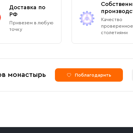
Собственн
Доставка по
производс
РФ
Качество
Привезем в любую
проверенное
точку
столетиями
ов монастырь
Поблагодарить