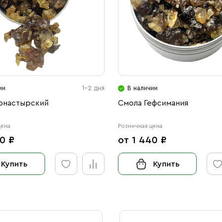
ии
1-2 дня
В наличии
онастырский
Смола Гефсимания
цена
Розничная цена
0 ₽
от 1 440 ₽
Купить
Купить