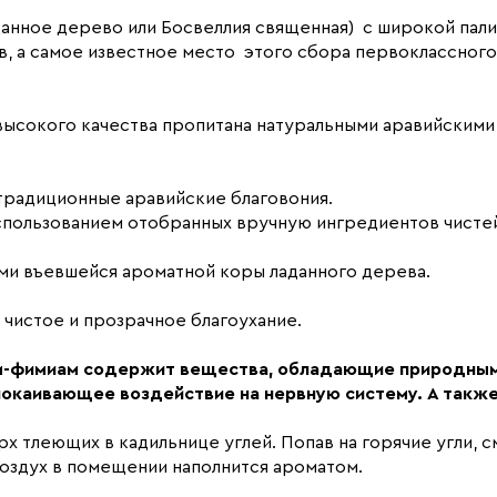
Ладанное дерево или Босвеллия священная) с широкой па
ов, а самое известное место этого сбора первоклассного
a высокого качества пропитана натуральными аравийским
 традиционные аравийские благовония.
спользованием отобранных вручную ингредиентов чистейш
ми въевшейся ароматной коры ладанного дерева.
 чистое и прозрачное благоухание.
м-фимиам содержит вещества, обладающие природными
окаивающее воздействие на нервную систему. А также
 тлеющих в кадильнице углей. Попав на горячие угли, с
воздух в помещении наполнится ароматом.