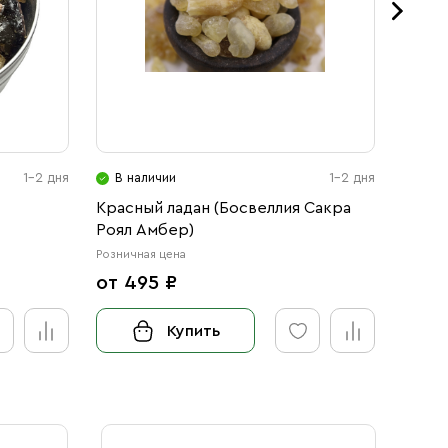
1-2 дня
В наличии
1-2 дня
В н
Красный ладан (Босвеллия Сакра
Смола
Роял Амбер)
Розничная цена
Розничн
от 495 ₽
от 1
Купить