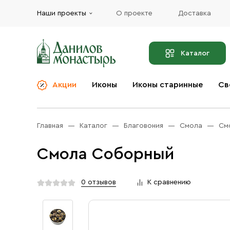
Наши проекты
О проекте
Доставка
Каталог
Акции
Иконы
Иконы старинные
Св
О компании
Благовония
Бренды
Богослужебная и
Главная
Каталог
Благовония
Смола
См
Церковная утварь
Доставка
Иконы
Смола Соборный
Услуги
Масло
Акции
Оплата
0 отзывов
К сравнению
Православные подарки
Контакты
Разное