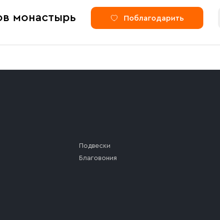
ов монастырь
Поблагодарить
Подвески
Благовония