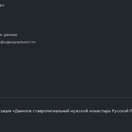
во
е данные
нфиденциальности
изация «Данилов ставропигиальный мужской монастырь Русской 