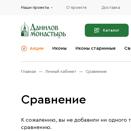
Наши проекты
О проекте
Доставка
Каталог
Акции
Иконы
Иконы старинные
Св
О компании
Благовония
Бренды
Богослужебная и
Главная
Личный кабинет
Сравнение
Церковная утварь
Доставка
Иконы
Услуги
Сравнение
Масло
Акции
Оплата
Православные подарки
Контакты
К сожалению, вы не добавили ни одного т
Разное
сравнению.