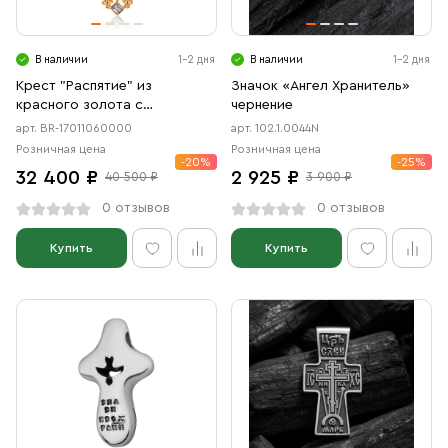
Свечи
Ювелирные изделия
В наличии
1-2 дня
В наличии
1-2 дня
Крест "Распятие" из
Значок «Ангел Хранитель»
красного золота с
чернение
фианитами
арт. BR-17011060000
арт. 102.1.0044N
Розничная цена
Розничная цена
-20%
-25%
32 400 ₽
2 925 ₽
40 500 ₽
3 900 ₽
0 отзывов
0 отзывов
Купить
Купить