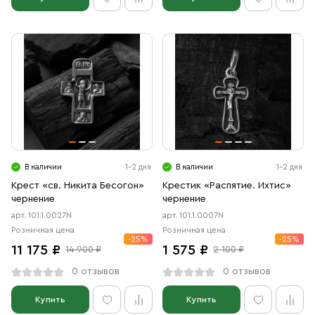
В наличии
1-2 дня
В наличии
1-2 дня
Крест «св. Никита Бесогон»
Крестик «Распятие. Ихтис»
чернение
чернение
арт. 101.1.0027N
арт. 101.1.0007N
Розничная цена
Розничная цена
-25%
-25%
11 175 ₽
1 575 ₽
14 900 ₽
2 100 ₽
0 отзывов
0 отзывов
Купить
Купить