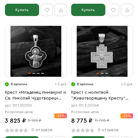
Купить
Купить
В наличии
1-2 дня
В наличии
1-2 дня
Крест «Младенец Иммануил и
Крест с молитвой
Св. Николай Чудотворец»
"Животворящему Кресту"
чернение
родий
арт. 101.1.0025N
арт. 101.3.0004R
Розничная цена
Розничная цена
-25%
-25%
3 825 ₽
8 775 ₽
5 100 ₽
11 700 ₽
0 отзывов
0 отзывов