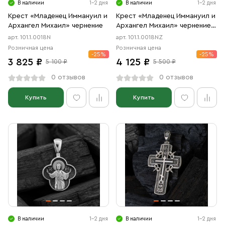
В наличии
1-2 дня
В наличии
1-2 дня
Крест «Младенец Иммануил и
Крест «Младенец Иммануил и
Архангел Михаил» чернение
Архангел Михаил» чернение,
позолота
арт. 101.1.0018N
арт. 101.1.0018NZ
Розничная цена
Розничная цена
-25%
-25%
3 825 ₽
4 125 ₽
5 100 ₽
5 500 ₽
0 отзывов
0 отзывов
Купить
Купить
В наличии
1-2 дня
В наличии
1-2 дня