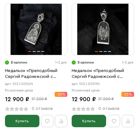
В наличии
1-2 дня
В наличии
1-2 дня
Медальон «Преподобный
Медальон «Преподобный
Сергий Радонежский с
Сергий Радонежский с
молитвой» чернение
Троицей» чернение
арт. 102.1.0056N
арт. 102.1.0059N
Розничная цена
Розничная цена
-25%
-25%
12 900 ₽
12 900 ₽
17 200 ₽
17 200 ₽
0 отзывов
0 отзывов
Купить
Купить