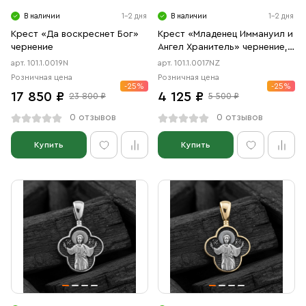
В наличии
1-2 дня
В наличии
1-2 дня
Крест «Да воскреснет Бог»
Крест «Младенец Иммануил и
чернение
Ангел Хранитель» чернение,
позолота
арт. 101.1.0019N
арт. 101.1.0017NZ
Розничная цена
Розничная цена
-25%
-25%
17 850 ₽
4 125 ₽
23 800 ₽
5 500 ₽
0 отзывов
0 отзывов
Купить
Купить