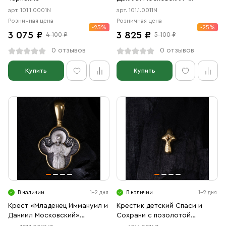
чернение
арт. 101.1.0001N
арт. 101.1.0011N
Розничная цена
Розничная цена
-25%
-25%
3 075 ₽
3 825 ₽
4 100 ₽
5 100 ₽
0 отзывов
0 отзывов
Купить
Купить
В наличии
1-2 дня
В наличии
1-2 дня
Крест «Младенец Иммануил и
Крестик детский Спаси и
Даниил Московский»
Сохрани с позолотой
чернение, позолота
желтой