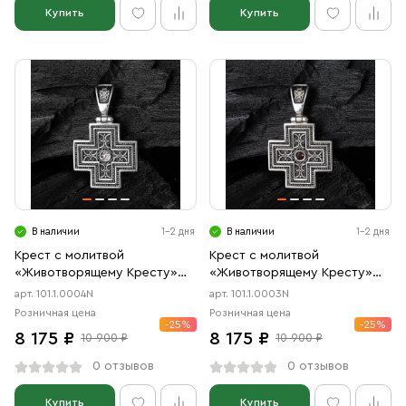
Купить
Купить
В наличии
1-2 дня
В наличии
1-2 дня
Крест с молитвой
Крест с молитвой
«Животворящему Кресту»
«Животворящему Кресту»
чернение
чернение
арт. 101.1.0004N
арт. 101.1.0003N
Розничная цена
Розничная цена
-25%
-25%
8 175 ₽
8 175 ₽
10 900 ₽
10 900 ₽
0 отзывов
0 отзывов
Купить
Купить