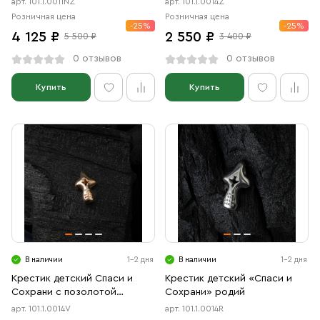
арт. 101.1.0011NZ
арт. 101.1.0014Z
Розничная цена
Розничная цена
-25%
-25%
4 125 ₽
2 550 ₽
5 500 ₽
3 400 ₽
0 отзывов
0 отзывов
Купить
Купить
В наличии
1-2 дня
В наличии
1-2 дня
Крестик детский Спаси и
Крестик детский «Спаси и
Сохрани с позолотой
Сохрани» родий
красной
арт. 101.1.0014V
арт. 101.1.0014R