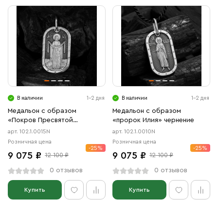
В наличии
1-2 дня
В наличии
1-2 дня
Медальон с образом
Медальон с образом
«Покров Пресвятой
«пророк Илия» чернение
Богородицы» чернение
арт. 102.1.0015N
арт. 102.1.0010N
Розничная цена
Розничная цена
-25%
-25%
9 075 ₽
9 075 ₽
12 100 ₽
12 100 ₽
0 отзывов
0 отзывов
Купить
Купить