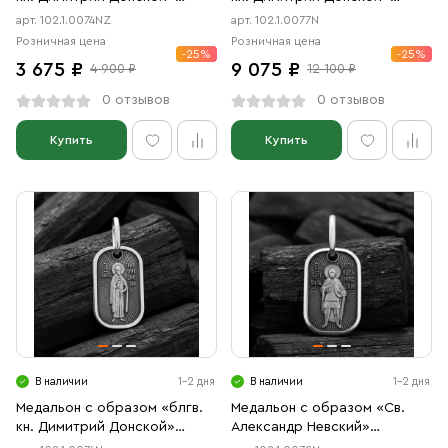
чернение, позолота
чернение
арт. 102.1.0074NZ
арт. 102.1.0077N
Розничная цена
Розничная цена
-25%
-25%
3 675 ₽
9 075 ₽
4 900 ₽
12 100 ₽
0 отзывов
0 отзывов
Купить
Купить
В наличии
1-2 дня
В наличии
1-2 дня
Медальон с образом «блгв.
Медальон с образом «Св.
кн. Димитрий Донской»
Александр Невский»
чернение
чернение