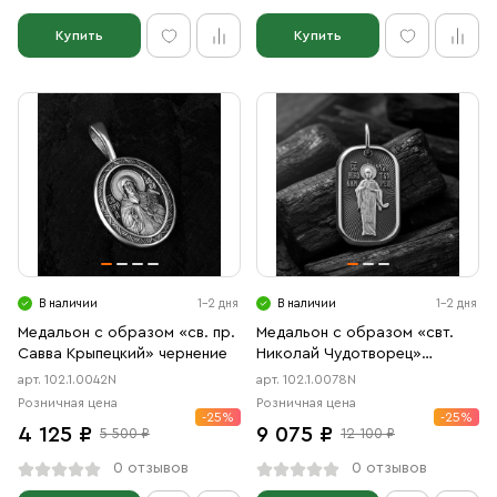
Купить
Купить
В наличии
1-2 дня
В наличии
1-2 дня
Медальон с образом «св. пр.
Медальон с образом «свт.
Савва Крыпецкий» чернение
Николай Чудотворец»
чернение
арт. 102.1.0042N
арт. 102.1.0078N
Розничная цена
Розничная цена
-25%
-25%
4 125 ₽
9 075 ₽
5 500 ₽
12 100 ₽
0 отзывов
0 отзывов