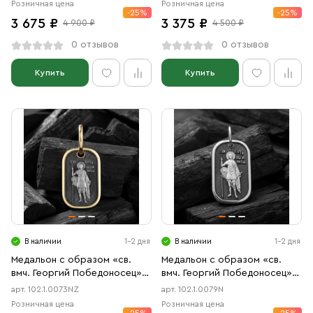
Розничная цена
Розничная цена
-25%
-25%
3 675 ₽
3 375 ₽
4 900 ₽
4 500 ₽
0 отзывов
0 отзывов
Купить
Купить
В наличии
1-2 дня
В наличии
1-2 дня
Медальон с образом «св.
Медальон с образом «св.
вмч. Георгий Победоносец»
вмч. Георгий Победоносец»
чернение, позолота
чернение
арт. 102.1.0073NZ
арт. 102.1.0079N
Розничная цена
Розничная цена