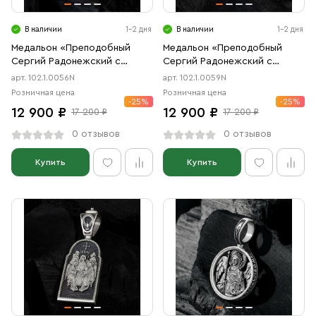
В наличии
1-2 дня
В наличии
1-2 дня
Медальон «Преподобный
Медальон «Преподобный
Сергий Радонежский с
Сергий Радонежский с
молитвой» чернение
Троицей» чернение
арт. 102.1.0056N
арт. 102.1.0059N
Розничная цена
Розничная цена
-25%
-25%
12 900 ₽
12 900 ₽
17 200 ₽
17 200 ₽
0 отзывов
0 отзывов
Купить
Купить