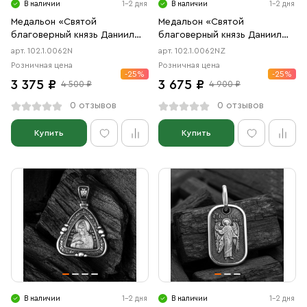
В наличии
1-2 дня
В наличии
1-2 дня
Медальон «Святой
Медальон «Святой
благоверный князь Даниил
благоверный князь Даниил
Московский» чернение
Московский» чернение,
арт. 102.1.0062N
арт. 102.1.0062NZ
позолота
Розничная цена
Розничная цена
-25%
-25%
3 375 ₽
3 675 ₽
4 500 ₽
4 900 ₽
0 отзывов
0 отзывов
Купить
Купить
В наличии
1-2 дня
В наличии
1-2 дня