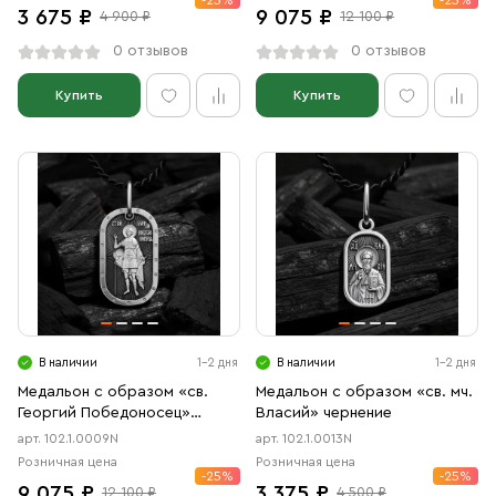
-25%
-25%
3 675 ₽
9 075 ₽
4 900 ₽
12 100 ₽
0 отзывов
0 отзывов
Купить
Купить
В наличии
1-2 дня
В наличии
1-2 дня
Медальон с образом «св.
Медальон с образом «св. мч.
Георгий Победоносец»
Власий» чернение
чернение
арт. 102.1.0009N
арт. 102.1.0013N
Розничная цена
Розничная цена
-25%
-25%
9 075 ₽
3 375 ₽
12 100 ₽
4 500 ₽