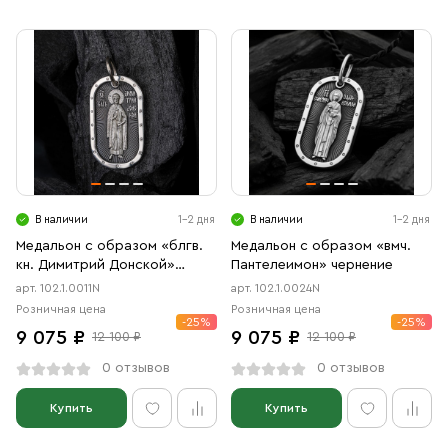
В наличии
1-2 дня
В наличии
1-2 дня
Медальон с образом «блгв.
Медальон с образом «вмч.
кн. Димитрий Донской»
Пантелеимон» чернение
чернение
арт. 102.1.0011N
арт. 102.1.0024N
Розничная цена
Розничная цена
-25%
-25%
9 075 ₽
9 075 ₽
12 100 ₽
12 100 ₽
0 отзывов
0 отзывов
Купить
Купить