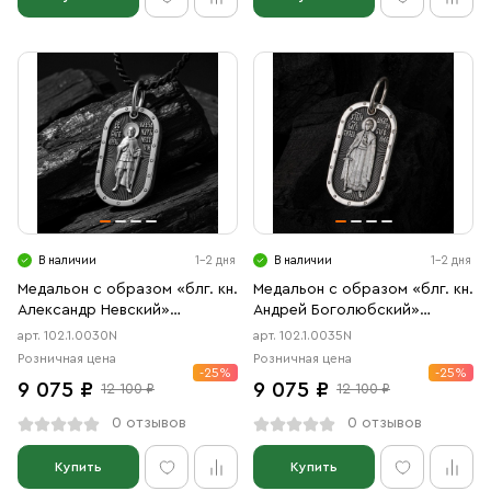
В наличии
1-2 дня
В наличии
1-2 дня
Медальон с образом «блг. кн.
Медальон с образом «блг. кн.
Александр Невский»
Андрей Боголюбский»
чернение
чернение
арт. 102.1.0030N
арт. 102.1.0035N
Розничная цена
Розничная цена
-25%
-25%
9 075 ₽
9 075 ₽
12 100 ₽
12 100 ₽
0 отзывов
0 отзывов
Купить
Купить