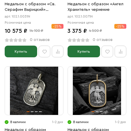
Медальон с образом «Св.
Медальон с образом «Ангел
Серафим Вырицкий»
Хранитель» чернение
чернение
арт. 102.1.0031N
арт. 102.1.0071N
Розничная цена
Розничная цена
-25%
-25%
10 575 ₽
3 375 ₽
14 100 ₽
4 500 ₽
0 отзывов
0 отзывов
Купить
Купить
В наличии
1-2 дня
В наличии
1-2 дня
Медальон с образом
Медальон с образом