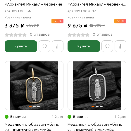
«Архангел Михаил» чернение
«Архангел Михаил» чернение,
позолота
арт. 102.1.0058N
арт. 102.1.0070NZ
Розничная цена
Розничная цена
-25%
-25%
3 375 ₽
9 675 ₽
4 500 ₽
12 900 ₽
0 отзывов
0 отзывов
Купить
Купить
В наличии
1-2 дня
В наличии
1-2 дня
Медальон с образом «блгв.
Медальон с образом «блгв.
кн. Димитрий Донской»
кн. Димитрий Донской»