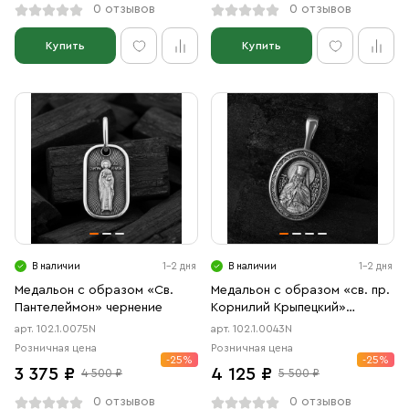
0 отзывов
0 отзывов
Купить
Купить
В наличии
1-2 дня
В наличии
1-2 дня
Медальон с образом «Св.
Медальон с образом «св. пр.
Пантелеймон» чернение
Корнилий Крыпецкий»
чернение
арт. 102.1.0075N
арт. 102.1.0043N
Розничная цена
Розничная цена
-25%
-25%
3 375 ₽
4 125 ₽
4 500 ₽
5 500 ₽
0 отзывов
0 отзывов