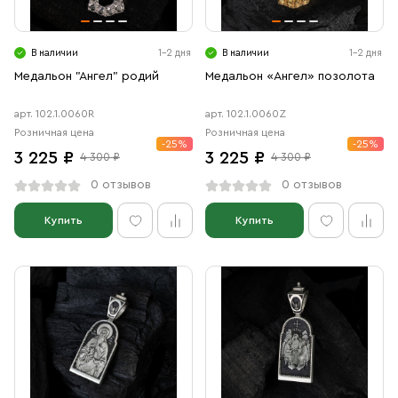
Свечи
Ювелирные изделия
В наличии
1-2 дня
В наличии
1-2 дня
Медальон "Ангел" родий
Медальон «Ангел» позолота
арт. 102.1.0060R
арт. 102.1.0060Z
Розничная цена
Розничная цена
-25%
-25%
3 225 ₽
3 225 ₽
4 300 ₽
4 300 ₽
0 отзывов
0 отзывов
Купить
Купить