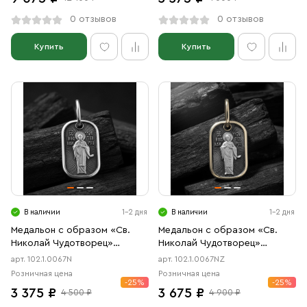
0 отзывов
0 отзывов
Купить
Купить
В наличии
1-2 дня
В наличии
1-2 дня
Медальон с образом «Св.
Медальон с образом «Св.
Николай Чудотворец»
Николай Чудотворец»
чернение
чернение, позолота
арт. 102.1.0067N
арт. 102.1.0067NZ
Розничная цена
Розничная цена
-25%
-25%
3 375 ₽
3 675 ₽
4 500 ₽
4 900 ₽