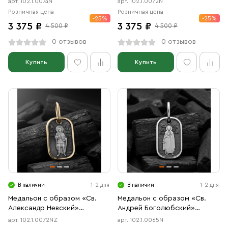
арт. 102.1.0074N
арт. 102.1.0072N
Розничная цена
Розничная цена
-25%
-25%
3 375 ₽
3 375 ₽
4 500 ₽
4 500 ₽
0 отзывов
0 отзывов
Купить
Купить
В наличии
1-2 дня
В наличии
1-2 дня
Медальон с образом «Св.
Медальон с образом «Св.
Александр Невский»
Андрей Боголюбский»
чернение, позолота
чернение
арт. 102.1.0072NZ
арт. 102.1.0065N