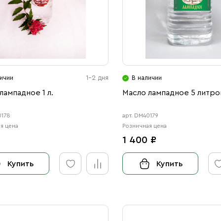
ичии
1-2 дня
В наличии
лампадное 1 л.
Масло лампадное 5 литро
0178
арт. DM40179
я цена
Розничная цена
1 400 ₽
Купить
Купить