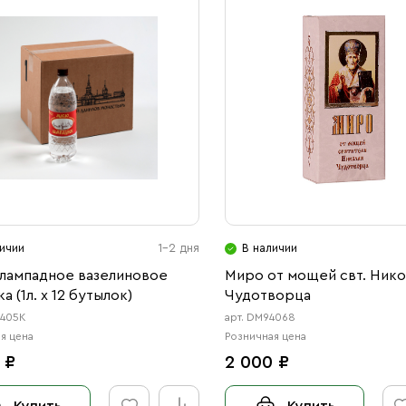
ичии
1-2 дня
В наличии
лампадное вазелиновое
Миро от мощей свт. Нико
а (1л. x 12 бутылок)
Чудотворца
8405K
арт. DM94068
я цена
Розничная цена
 ₽
2 000 ₽
Купить
Купить