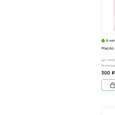
В нал
Масло 
арт. DM4
Рознична
300 ₽