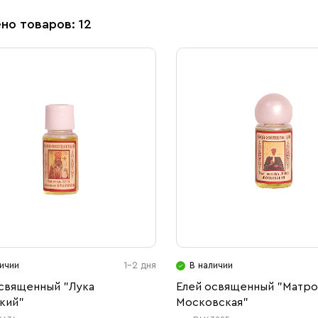
но товаров: 12
ичии
1-2 дня
В наличии
освященный "Лука
Елей освященный "Матро
кий"
Московская"