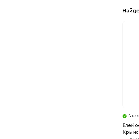
Свечи
Найде
Ювелирные изделия
В нал
Елей 
Крымс