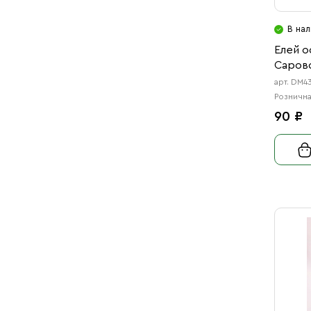
В нал
Елей 
Саров
арт. DM4
Рознична
90 ₽