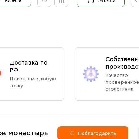
Собственн
Доставка по
производс
РФ
Качество
Привезем в любую
проверенное
точку
столетиями
ов монастырь
Поблагодарить