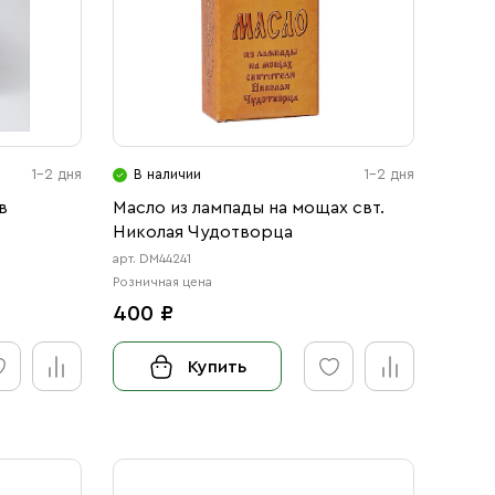
1-2 дня
В наличии
1-2 дня
в
Масло из лампады на мощах свт.
Николая Чудотворца
арт. DM44241
Розничная цена
400 ₽
Купить