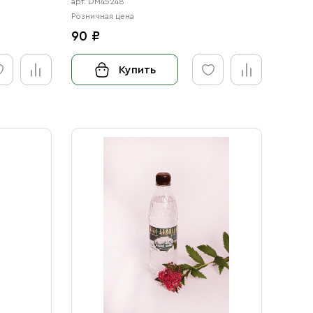
арт. DM45248
Розничная цена
90 ₽
Купить