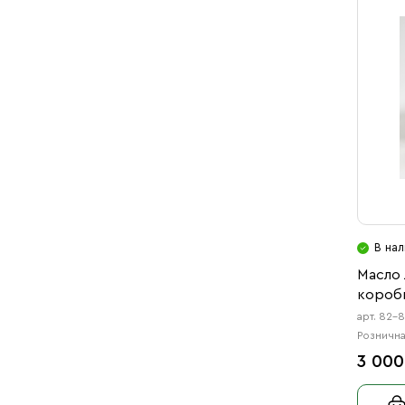
В нал
Масло 
коробк
арт. 82-
Рознична
3 000