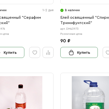
ичии
1-2 дня
В наличии
освященный "Серафим
Елей освященный "Спир
ский"
Тримифунтский"
3976
арт. DM43973
я цена
Розничная цена
90 ₽
Купить
Купить