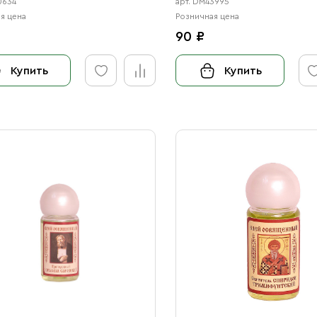
0634
арт. DM43995
я цена
Розничная цена
90 ₽
Купить
Купить