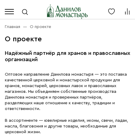
Каталог
Личный кабинет
Главная
О проекте
О проекте
Акции
Каталог
Благовония
Надёжный партнёр для храмов и православных
организаций
О компании
Бренды
Богослужебная и Церковная утварь
Оптовое направление Данилова монастыря — это поставка
Доставка
Услуги
качественной церковной и монастырской продукции для
Иконы
храмов, монастырей, церковных лавок и православных
Оплата
Контакты
магазинов. Мы объединяем собственные производства
Масло
Данилова монастыря и проверенных партнёров,
разделяющих наше отношение к качеству, традиции и
ответственности.
Православные подарки
+7 (916) 868-10-00
Розница, будни с 9 до 16
В ассортименте — ювелирные изделия, иконы, свечи, ладан,
Разное
масла, благовония и другие товары, необходимые для
+7 (925) 417 07-93
церковной жизни.
Оптом, будни с 9 до 17