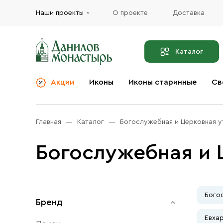
Наши проекты
О проекте
Доставка
Каталог
Акции
Иконы
Иконы старинные
Св
О компании
Благовония
Бренды
Богослужебная и
Главная
Каталог
Богослужебная и Церковная у
Церковная утварь
Доставка
Иконы
Богослужебная и 
Услуги
Масло
Акции
Оплата
Православные подарки
Контакты
Бого
Бренд
Разное
Евха