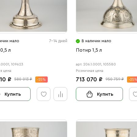
личии мало
7-14 дней
В наличии мало
0,5 л
Потир 1,5 л
1.0001, 109623
арт. 206.1.0001, 105580
я цена
Розничная цена
10 ₽
713 070 ₽
580 013 ₽
950 759 ₽
-25%
-25
Купить
Купить