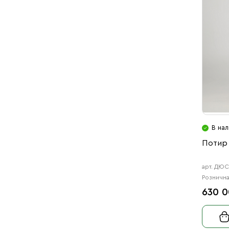
В на
Потир 
арт. ДЮС
Рознична
630 0