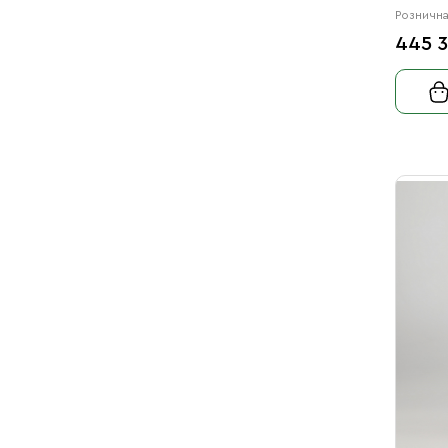
Рознична
445 3