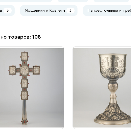
ы
3
Мощевики и Ковчеги
3
Напрестольные и тре
но товаров: 108