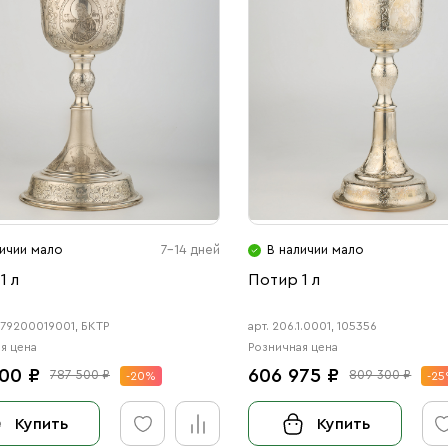
личии мало
7-14 дней
В наличии мало
1 л
Потир 1 л
79200019001, БКТР
арт. 206.1.0001, 105356
я цена
Розничная цена
00 ₽
606 975 ₽
787 500 ₽
809 300 ₽
-20%
-2
Купить
Купить