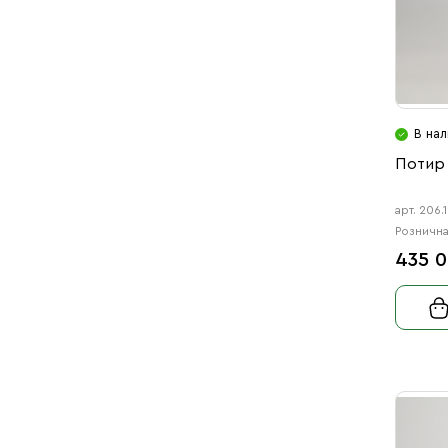
Ag 925
7
Эмаль
3
Ag 960
49
В на
Потир 
арт. 206.
Рознична
435 0