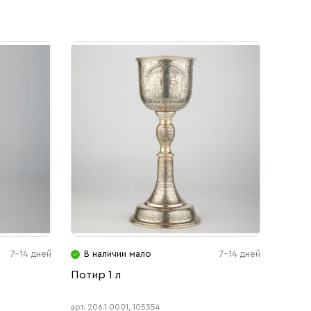
7-14 дней
В наличии мало
7-14 дней
Потир 1 л
арт. 206.1.0001, 105354