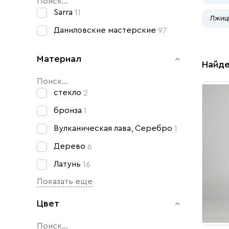
Свечи
Sarra
11
Лжиц
Ювелирные изделия
Даниловские мастерские
97
Материал
Найде
cтекло
2
бронза
1
Вулканическая лава, Серебро
1
Дерево
6
Латунь
16
Показать еще
Цвет