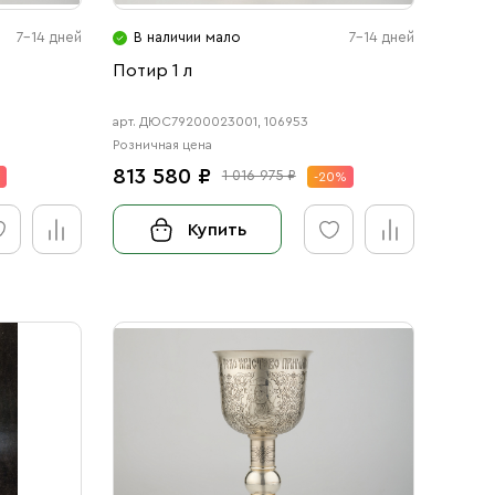
7-14 дней
В наличии мало
7-14 дней
Потир 1 л
арт. ДЮС79200023001, 106953
Розничная цена
813 580 ₽
1 016 975 ₽
%
-20%
Купить