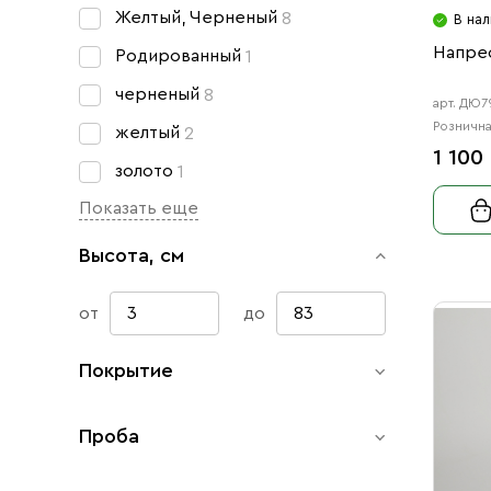
Желтый, Черненый
8
В нал
Напре
Родированный
1
черненый
8
арт. ДЮ
Рознична
желтый
2
1 100
золото
1
Показать еще
Высота, см
от
до
Покрытие
Проба
Позолота
22
Чернение
6