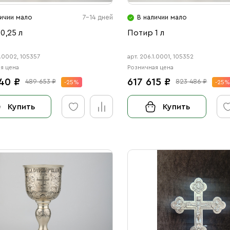
личии мало
7-14 дней
В наличии мало
0,25 л
Потир 1 л
1.0002, 105357
арт. 206.1.0001, 105352
я цена
Розничная цена
40 ₽
617 615 ₽
489 653 ₽
823 486 ₽
-25%
-25
Купить
Купить