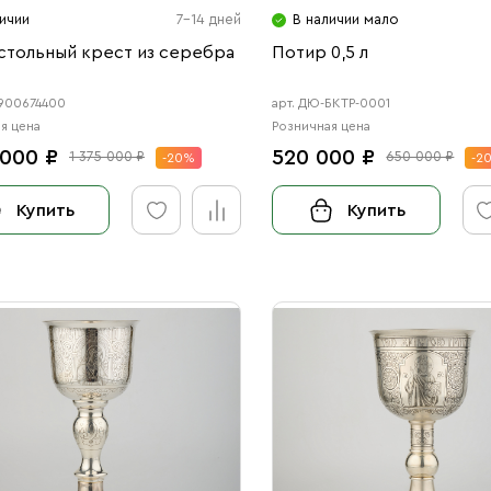
ичии
7-14 дней
В наличии мало
стольный крест из серебра
Потир 0,5 л
7900674400
арт. ДЮ-БКТР-0001
я цена
Розничная цена
 000 ₽
520 000 ₽
1 375 000 ₽
650 000 ₽
-20%
-2
Купить
Купить