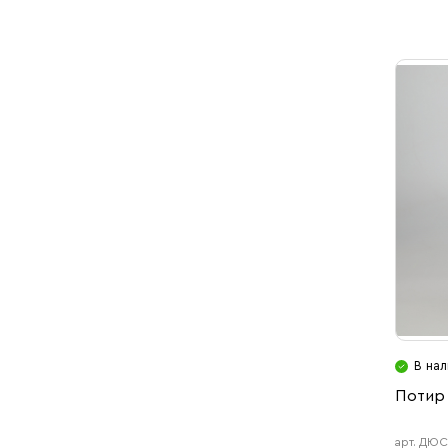
В на
Потир 
арт. ДЮС