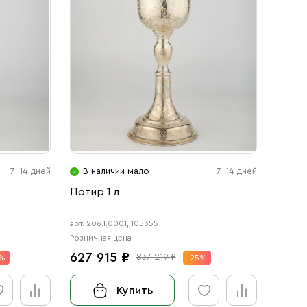
7-14 дней
В наличии мало
7-14 дней
Потир 1 л
арт. 206.1.0001, 105355
Розничная цена
627 915 ₽
837 219 ₽
5%
-25%
Купить