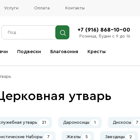
Услуги
Оплата
Контакты
+7 (916) 868-10-00
Розница, будни с 9 до 16
ечи
Подвески
Благовония
Кресты
Все благовония
тварь
Церковная утварь
служебная утварь
21
Дароносицы
1
Дискосы
7
ристические Наборы
7
Жезлы
5
Звездицы
2