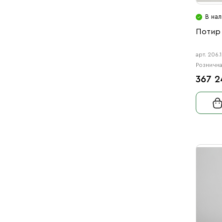
В на
Потир 
арт. 206.
Рознична
367 2