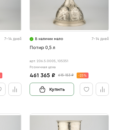
7-14 дней
В наличии мало
7-14 дней
Потир 0,5 л
арт. 206.5.0005, 105351
Розничная цена
461 365 ₽
615 153 ₽
%
-25%
Купить