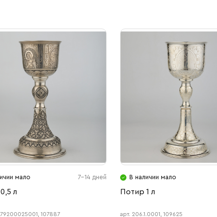
личии мало
7-14 дней
В наличии мало
0,5 л
Потир 1 л
79200025001, 107887
арт. 206.1.0001, 109625