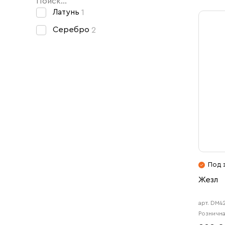
Свечи
Латунь
1
Ювелирные изделия
Серебро
2
Под 
Жезл
арт. DM4
Рознична