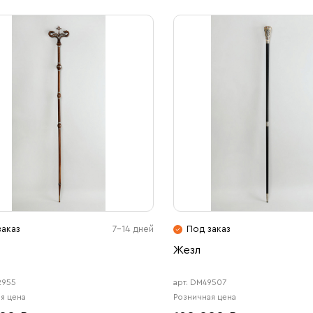
заказ
7-14 дней
Под заказ
Жезл
2955
арт. DM49507
я цена
Розничная цена