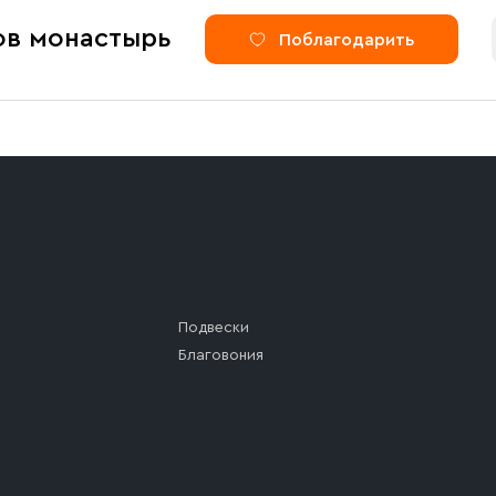
ов монастырь
Поблагодарить
Подвески
Благовония