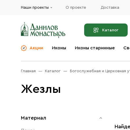
Наши проекты
О проекте
Доставка
Каталог
Акции
Иконы
Иконы старинные
Св
О компании
Благовония
Бренды
Богослужебная и
Главная
Каталог
Богослужебная и Церковная у
Церковная утварь
Доставка
Иконы
Жезлы
Услуги
Масло
Акции
Оплата
Православные подарки
Контакты
Материал
Разное
Найде