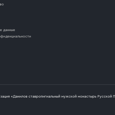
во
е данные
нфиденциальности
изация «Данилов ставропигиальный мужской монастырь Русской 