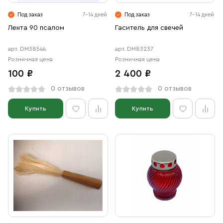
Свечи
Под заказ
7-14 дней
Под заказ
7-14 дней
Ювелирные изделия
Лента 90 псалом
Гаситель для свечей
арт. DM38544
арт. DM83237
Розничная цена
Розничная цена
100 ₽
2 400 ₽
0 отзывов
0 отзывов
Купить
Купить