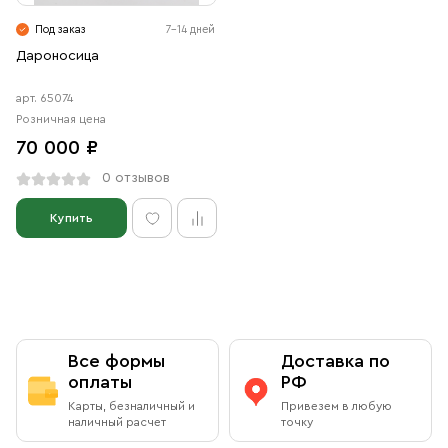
Свечи
Под заказ
7-14 дней
Ювелирные изделия
Дароносица
арт. 65074
Розничная цена
70 000 ₽
0 отзывов
Купить
Все формы
Доставка по
оплаты
РФ
Карты, безналичный и
Привезем в любую
наличный расчет
точку