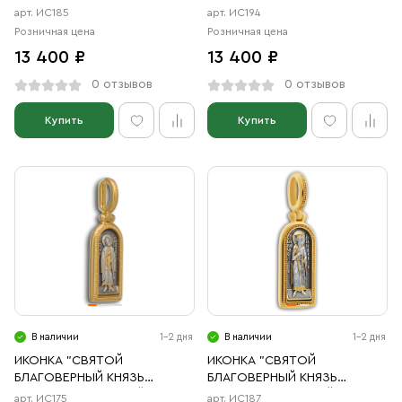
арт. ИС185
арт. ИС194
Розничная цена
Розничная цена
13 400 ₽
13 400 ₽
0 отзывов
0 отзывов
Купить
Купить
В наличии
1-2 дня
В наличии
1-2 дня
ИКОНКА "СВЯТОЙ
ИКОНКА "СВЯТОЙ
БЛАГОВЕРНЫЙ КНЯЗЬ
БЛАГОВЕРНЫЙ КНЯЗЬ
АЛЕКСАНДР НЕВСКИЙ"
ВЯЧЕСЛАВ ЧЕШСКИЙ"
арт. ИС175
арт. ИС187