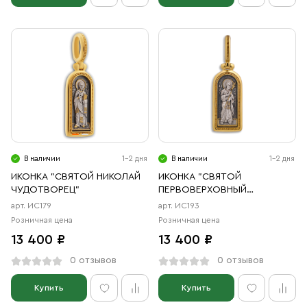
В наличии
1-2 дня
В наличии
1-2 дня
ИКОНКА "СВЯТОЙ НИКОЛАЙ
ИКОНКА "СВЯТОЙ
ЧУДОТВОРЕЦ"
ПЕРВОВЕРХОВНЫЙ
АПОСТОЛ ПЕТР"
арт. ИС179
арт. ИС193
Розничная цена
Розничная цена
13 400 ₽
13 400 ₽
0 отзывов
0 отзывов
Купить
Купить