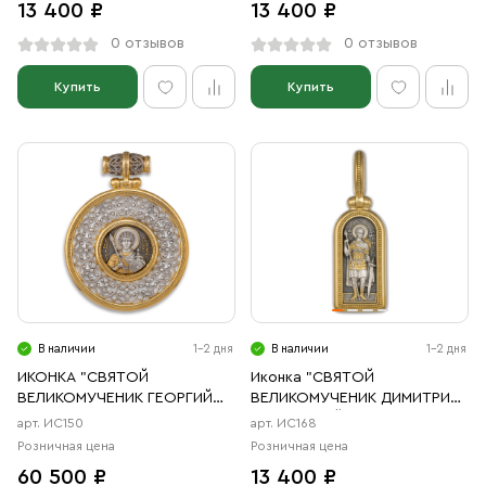
13 400 ₽
13 400 ₽
0 отзывов
0 отзывов
Купить
Купить
В наличии
1-2 дня
В наличии
1-2 дня
ИКОНКА "СВЯТОЙ
Иконка "СВЯТОЙ
ВЕЛИКОМУЧЕНИК ГЕОРГИЙ
ВЕЛИКОМУЧЕНИК ДИМИТРИЙ
ПОБЕДОНОСЕЦ"
СОЛУНСКИЙ"
арт. ИС150
арт. ИС168
Розничная цена
Розничная цена
60 500 ₽
13 400 ₽