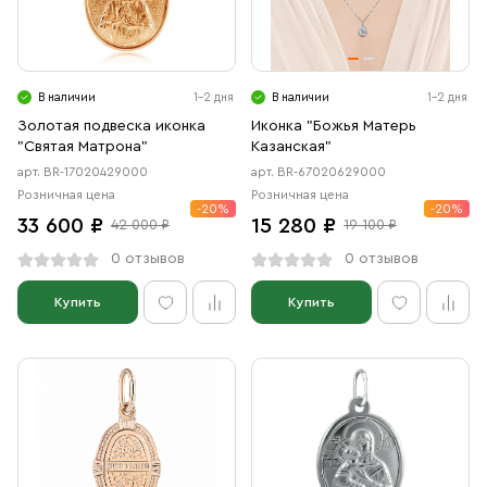
Свечи
Ювелирные изделия
В наличии
1-2 дня
В наличии
1-2 дня
Золотая подвеска иконка
Иконка "Божья Матерь
"Святая Матрона"
Казанская"
арт. BR-17020429000
арт. BR-67020629000
Розничная цена
Розничная цена
-20%
-20%
33 600 ₽
15 280 ₽
42 000 ₽
19 100 ₽
0 отзывов
0 отзывов
Купить
Купить