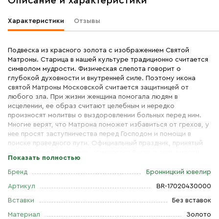
Описание и характеристики
Характеристики
Отзывы
Подвеска из красного золота с изображением Святой
Матроны. Старица в нашей культуре традиционно считается
символом мудрости. Физическая слепота говорит о
глубокой духовности и внутренней силе. Поэтому икона
святой Матроны Московской считается защитницей от
любого зла. При жизни женщина помогала людям в
исцелении, ее образ считают целебным и нередко
произносят молитвы о выздоровлении больных перед ним.
Многие верят, что Матрона поможет избавиться от грехов, у
нее просят заступничества перед Господом и помощи в
поиске праведного пути. Официальный праздник, принятый
православной церковью, отмечается 2 мая, в день смерти
Показать полностью
святой. На оборотной стороне имеется молитва "Святая
Блаженная Старица Матроно, моли Бога о нас".
Бренд
Бронницкий ювелир
Артикул
BR-17020430000
Состав
: Золото Au 585
Вставки
Без вставок
Материал
Золото