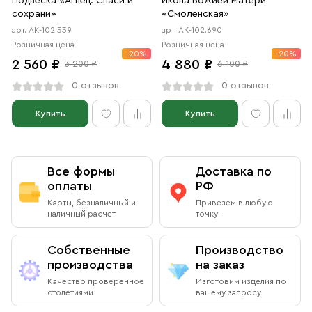
Подвеска «Агнец. Спаси и
Икона Божией Матери
сохрани»
«Смоленская»
арт. АК-102.539
арт. АК-102.690
Розничная цена
Розничная цена
-20%
-20%
2 560 ₽
4 880 ₽
3 200 ₽
6 100 ₽
0 отзывов
0 отзывов
Купить
Купить
Все формы
Доставка по
оплаты
РФ
Карты, безналичный и
Привезем в любую
наличный расчет
точку
Собственные
Производство
производства
на заказ
Качество проверенное
Изготовим изделия по
столетиями
вашему запросу