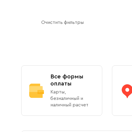
Александр
мужской
Алексий (Алексей)
Очистить фильтры
дети
Андрей
Владимир
Показать еще
Все формы
оплаты
Карты,
безналичный и
наличный расчет