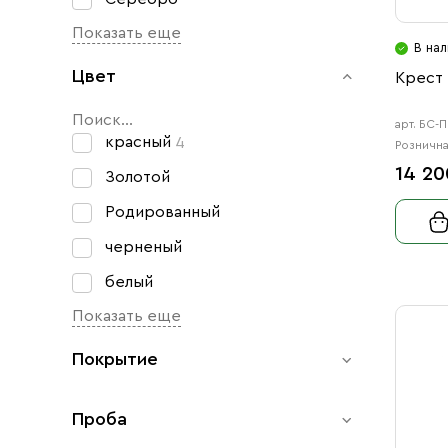
Показать еще
В нал
Цвет
Крест 
арт. БС-
красный
4
Рознична
14 20
Золотой
Родированный
черненый
белый
Показать еще
Покрытие
Проба
Позолота