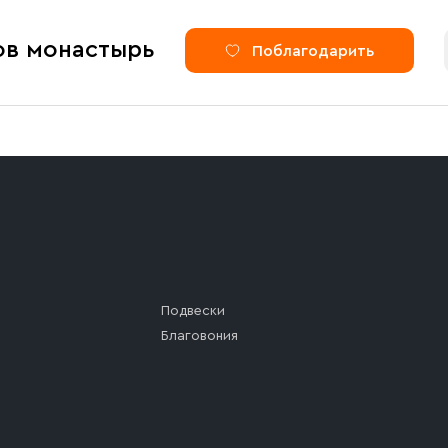
ов монастырь
Поблагодарить
Подвески
Благовония