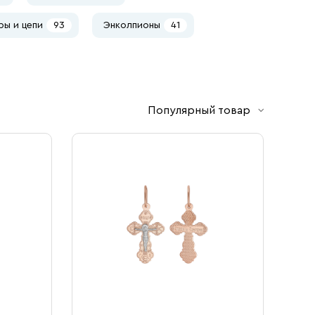
ы и цепи
93
Энколпионы
41
Популярный товар