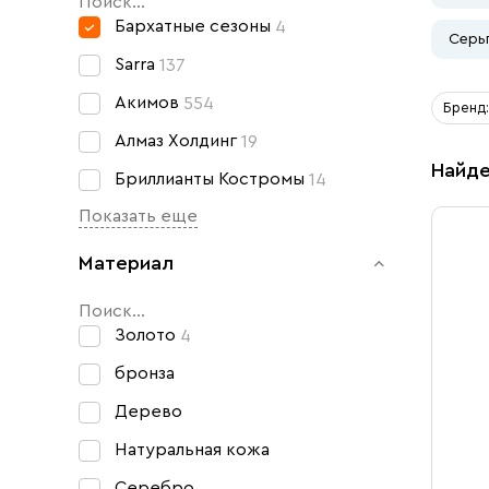
Свечи
Бархатные сезоны
4
Серь
Ювелирные изделия
Sarra
137
Акимов
554
Бренд:
Алмаз Холдинг
19
Найде
Бриллианты Костромы
14
Показать еще
Материал
Золото
4
бронза
Дерево
Натуральная кожа
Серебро