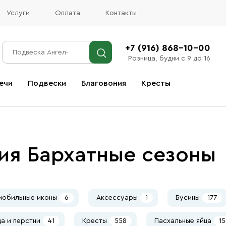
Услуги
Оплата
Контакты
+7 (916) 868-10-00
Розница, будни с 9 до 16
ечи
Подвески
Благовония
Кресты
Все благовония
ия Бархатные сезоны
мобильные иконы
6
Аксессуары
1
Бусины
177
а и перстни
41
Кресты
558
Пасхальные яйца
15