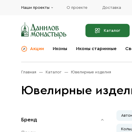
Наши проекты
О проекте
Доставка
Каталог
Акции
Иконы
Иконы старинные
Св
О компании
Благовония
Бренды
Богослужебная и
Главная
Каталог
Ювелирные изделия
Церковная утварь
Доставка
Иконы
Ювелирные издел
Услуги
Масло
Акции
Оплата
Православные подарки
Контакты
Авто
Бренд
Разное
Кольц