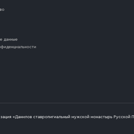
во
е данные
нфиденциальности
изация «Данилов ставропигиальный мужской монастырь Русской 