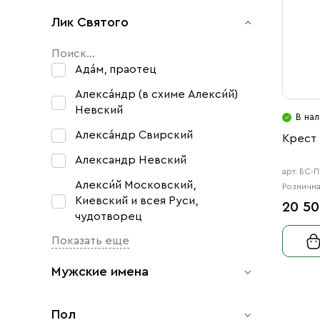
Родирование
Лик Святого
Au 585
4
Чернение
Ag 925
Эмаль
Ада́м, праотец
Au 750
Алекса́ндр (в схиме Алекси́й)
Au 750;Ag 925
Невский
В нал
Алекса́ндр Свирский
Крест 
Александр Невский
арт. БС-
Алекси́й Московский,
Рознична
Киевский и всея Руси,
20 50
чудотворец
Показать еще
Мужские имена
Пол
Адам