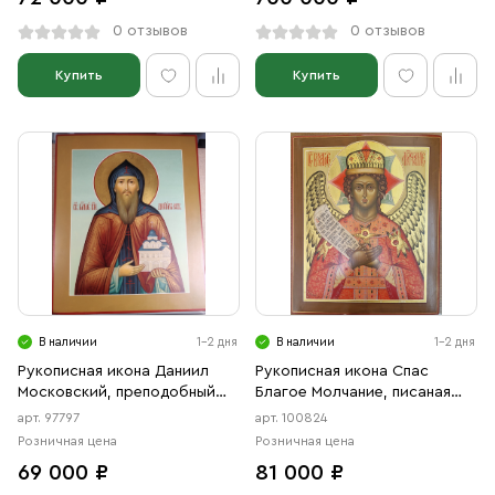
0 отзывов
0 отзывов
Купить
Купить
В наличии
1-2 дня
В наличии
1-2 дня
Рукописная икона Даниил
Рукописная икона Спас
Московский, преподобный
Благое Молчание, писаная
благоверный князь, писаная
икона
арт. 97797
арт. 100824
икона
Розничная цена
Розничная цена
69 000 ₽
81 000 ₽