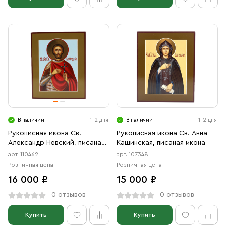
В наличии
1-2 дня
В наличии
1-2 дня
Рукописная икона Св.
Рукописная икона Св. Анна
Александр Невский, писаная
Кашинская, писаная икона
икона
арт. 110462
арт. 107348
Розничная цена
Розничная цена
16 000 ₽
15 000 ₽
0 отзывов
0 отзывов
Купить
Купить