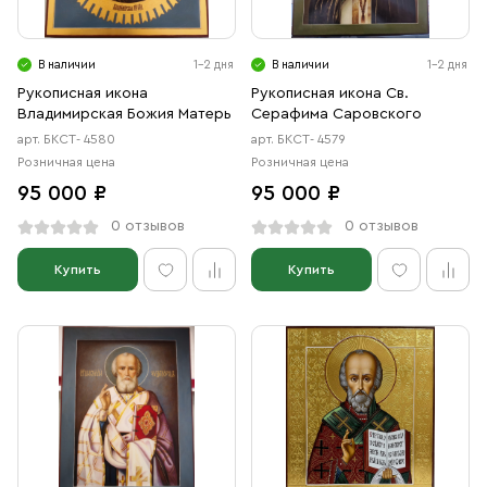
Свечи
Ювелирные изделия
В наличии
1-2 дня
В наличии
1-2 дня
Рукописная икона
Рукописная икона Св.
Владимирская Божия Матерь
Серафима Саровского
арт. БКСТ- 4580
арт. БКСТ- 4579
Розничная цена
Розничная цена
95 000 ₽
95 000 ₽
0 отзывов
0 отзывов
Купить
Купить