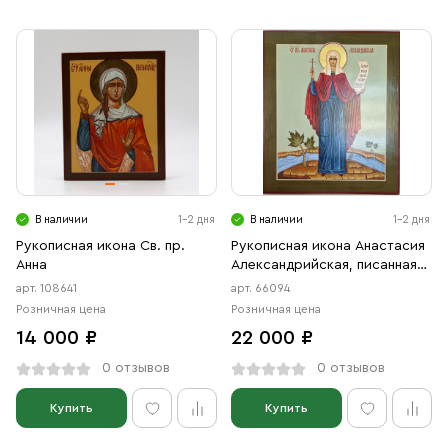
В наличии
1-2 дня
В наличии
1-2 дня
Рукописная икона Св. пр.
Рукописная икона Анастасия
Анна
Александрийская, писанная
икона
арт. 108641
арт. 66094
Розничная цена
Розничная цена
14 000 ₽
22 000 ₽
0 отзывов
0 отзывов
Купить
Купить