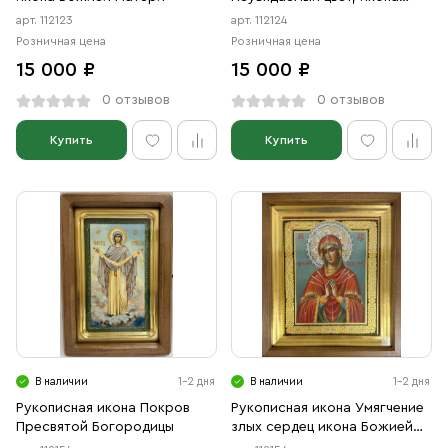
Божией Матери
арт. 112123
арт. 112124
Розничная цена
Розничная цена
15 000 ₽
15 000 ₽
0 отзывов
0 отзывов
Купить
Купить
В наличии
1-2 дня
В наличии
1-2 дня
Рукописная икона Покров
Рукописная икона Умягчение
Пресвятой Богородицы
злых сердец икона Божией
Матери