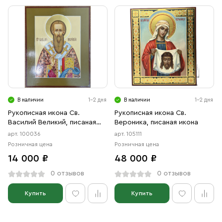
В наличии
1-2 дня
В наличии
1-2 дня
Рукописная икона Св.
Рукописная икона Св.
Василий Великий, писаная
Вероника, писаная икона
икона
арт. 100036
арт. 105111
Розничная цена
Розничная цена
14 000 ₽
48 000 ₽
0 отзывов
0 отзывов
Купить
Купить