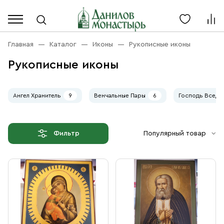
Каталог
Личный кабинет
Главная
Каталог
Иконы
Рукописные иконы
Рукописные иконы
Акции
Каталог
Благовония
Ангел Хранитель
9
Венчальные Пары
6
Господь Вседе
О компании
Бренды
Богослужебная и Церковная утварь
Доставка
Услуги
Популярный товар
Фильтр
Иконы
Оплата
Контакты
Масло
Православные подарки
+7 (916) 868-10-00
Розница, будни с 9 до 16
Разное
+7 (925) 417 07-93
Оптом, будни с 9 до 17