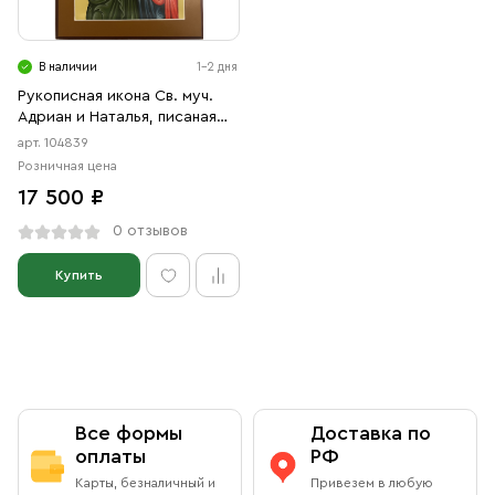
Свечи
Ювелирные изделия
В наличии
1-2 дня
Рукописная икона Св. муч.
Адриан и Наталья, писаная
икона
арт. 104839
Розничная цена
17 500 ₽
0 отзывов
Купить
Все формы
Доставка по
оплаты
РФ
Карты, безналичный и
Привезем в любую