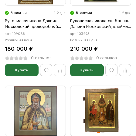
В наличии
1-2 дня
В наличии
1-2 дня
Рукописная икона Даниил
Рукописная икона св. блг. кн.
Московский преподобный
Даниил Московский, клеймы
Князь, писаная икона с
с житием
арт. 109088
арт. 103295
киотом
Розничная цена
Розничная цена
180 000 ₽
210 000 ₽
0 отзывов
0 отзывов
Купить
Купить