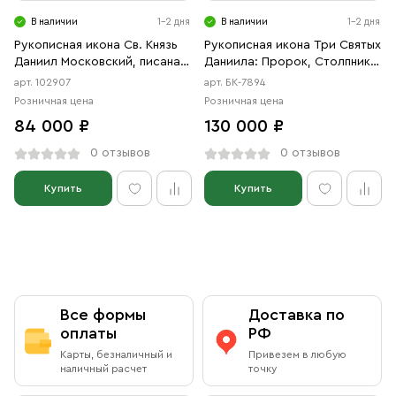
В наличии
1-2 дня
В наличии
1-2 дня
Рукописная икона Св. Князь
Рукописная икона Три Святых
Даниил Московский, писаная
Даниила: Пророк, Столпник и
икона
Московский
арт. 102907
арт. БК-7894
Розничная цена
Розничная цена
84 000 ₽
130 000 ₽
0 отзывов
0 отзывов
Купить
Купить
Все формы
Доставка по
оплаты
РФ
Карты, безналичный и
Привезем в любую
наличный расчет
точку