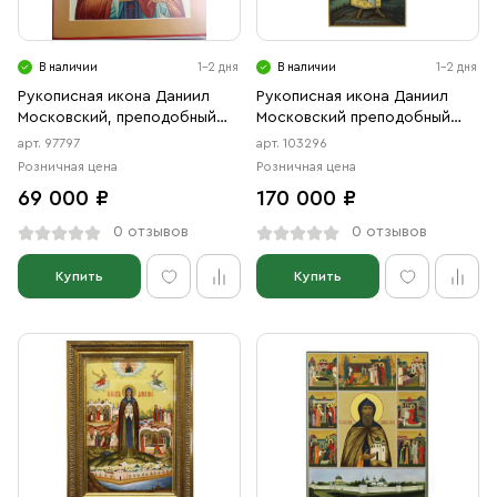
Свечи
Ювелирные изделия
В наличии
1-2 дня
В наличии
1-2 дня
Рукописная икона Даниил
Рукописная икона Даниил
Московский, преподобный
Московский преподобный
благоверный князь, писаная
Князь, писаная икона
арт. 97797
арт. 103296
икона
Розничная цена
Розничная цена
69 000 ₽
170 000 ₽
0 отзывов
0 отзывов
Купить
Купить