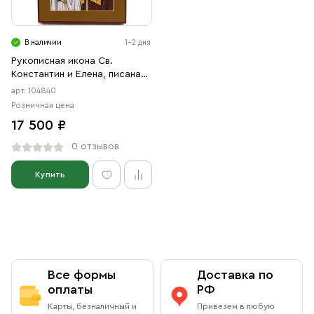
Свечи
Ювелирные изделия
В наличии
1-2 дня
Рукописная икона Св.
Константин и Елена, писаная
икона
арт. 104840
Розничная цена
17 500 ₽
0 отзывов
Купить
Все формы
Доставка по
оплаты
РФ
Карты, безналичный и
Привезем в любую