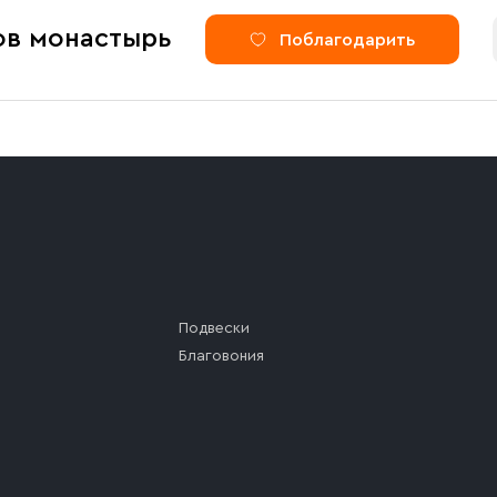
ов монастырь
Поблагодарить
Подвески
Благовония