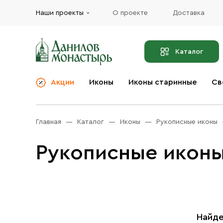
Наши проекты
О проекте
Доставка
Каталог
Акции
Иконы
Иконы старинные
Св
О компании
Благовония
Бренды
Богослужебная и
Главная
Каталог
Иконы
Рукописные иконы
Церковная утварь
Доставка
Иконы
Рукописные иконы
Услуги
Масло
Акции
Оплата
Православные подарки
Контакты
Разное
Найде