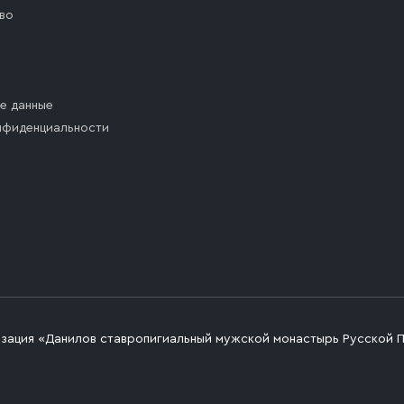
во
е данные
нфиденциальности
изация «Данилов ставропигиальный мужской монастырь Русской 