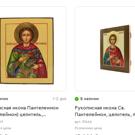
ичии
1-2 дня
В наличии
сная икона Пантелеимон
Рукописная икона Св.
леймон) целитель,
Пантелеймон, целитель, 
омученик
икона
39
арт. 111666
я цена
Розничная цена