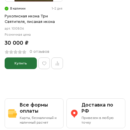
Свечи
В наличии
1-2 дня
Ювелирные изделия
Рукописная икона Три
Святителя, писаная икона
арт. 100806
Розничная цена
30 000 ₽
0 отзывов
Купить
Все формы
Доставка по
оплаты
РФ
Карты, безналичный и
Привезем в любую
наличный расчет
точку