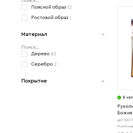
Свечи
Поясной образ
12
Ювелирные изделия
Ростовой образ
1
Материал
Дерево
83
Серебро
2
Покрытие
В нал
Позолота
2
Рукопи
Эмаль
2
Божия
арт. БКС
Рознична