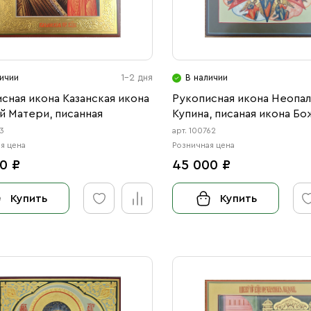
ичии
1-2 дня
В наличии
сная икона Казанская икона
Рукописная икона Неопа
 Матери, писанная
Купина, писаная икона Б
Матери
33
арт. 100762
я цена
Розничная цена
0 ₽
45 000 ₽
Купить
Купить