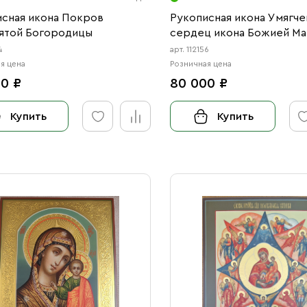
исная икона Покров
Рукописная икона Умягче
ятой Богородицы
сердец икона Божией М
4
арт. 112156
я цена
Розничная цена
0 ₽
80 000 ₽
Купить
Купить