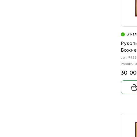
В нал
Рукопи
Божией
арт. 995
Рознична
30 00