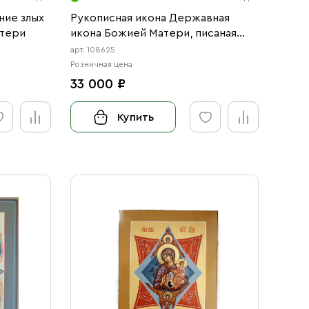
ние злых
Рукописная икона Державная
атери
икона Божией Матери, писаная
икона
арт. 108625
Розничная цена
33 000 ₽
Купить