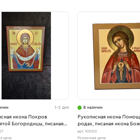
ичии
1-2 дня
В наличии
исная икона Покров
Рукописная икона Помощ
той Богородицы, писаная
родах, писаная икона Бо
Матери
27
арт. 105102
я цена
Розничная цена