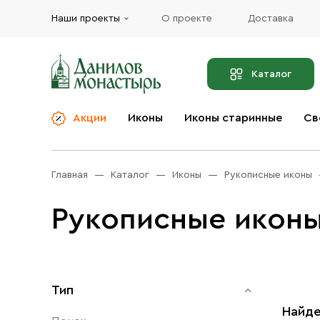
Наши проекты
О проекте
Доставка
Каталог
Акции
Иконы
Иконы старинные
Св
О компании
Благовония
Бренды
Богослужебная и
Главная
Каталог
Иконы
Рукописные иконы
Церковная утварь
Доставка
Иконы
Рукописные икон
Услуги
Масло
Акции
Оплата
Православные подарки
Контакты
Тип
Разное
Найде