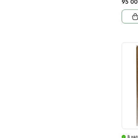
95 00
В нал