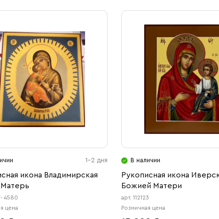
ичии
1-2 дня
В наличии
сная икона Владимирская
Рукописная икона Иверск
 Матерь
Божией Матери
Т- 4580
арт. 112123
я цена
Розничная цена