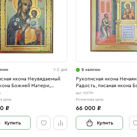
ичии
1-2 дня
В наличии
исная икона Неувядаемый
Рукописная икона Нечаян
кона Божией Матери,
Радость, писаная икона 
ая
Матери
6
арт. 101791
я цена
Розничная цена
0 ₽
66 000 ₽
Купить
Купить