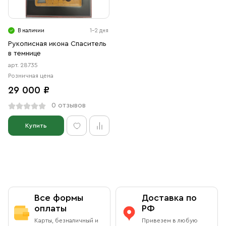
Свечи
Ювелирные изделия
В наличии
1-2 дня
Рукописная икона Спаситель
в темнице
арт. 28735
Розничная цена
29 000 ₽
0 отзывов
Купить
Все формы
Доставка по
оплаты
РФ
Карты, безналичный и
Привезем в любую