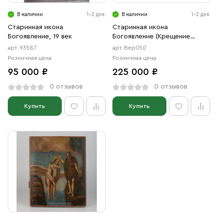
Свечи
В наличии
1-2 дня
В наличии
1-2 дня
Ювелирные изделия
Старинная икона
Старинная икона
Богоявление, 19 век
Богоявление (Крещение
Господне), 19 век
арт. 93587
арт. Вер050
Розничная цена
Розничная цена
95 000 ₽
225 000 ₽
0 отзывов
0 отзывов
Купить
Купить