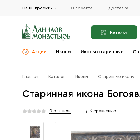
Наши проекты
О проекте
Доставка
Каталог
Акции
Иконы
Иконы старинные
Св
О компании
Благовония
Бренды
Богослужебная и
Главная
Каталог
Иконы
Старинные иконы
Церковная утварь
Доставка
Иконы
Старинная икона Богояв
Услуги
Масло
Акции
Оплата
0 отзывов
К сравнению
Православные подарки
Контакты
Разное