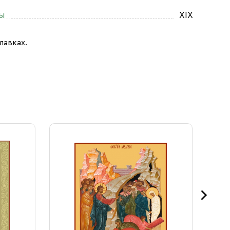
ны
XIX
лавках.