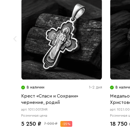
В наличии
1-2 дня
В налич
Крест «Спаси и Сохрани»
Медальо
чернение, родий
Христов
арт. 101.1.0013NR
арт. 102.1.0
Розничная цена
Розничная 
5 250 ₽
18 750 
7 000 ₽
-25%