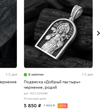
1-2 дня
В наличии
1-2 дня
В н
чернение
Подвеска «Добрый пастырь»
Подве
чернение, родий
черне
арт. 102.1.0054NR
арт. 102
Розничная цена
Розничн
5 850 ₽
5 85
7 800 ₽
-25%