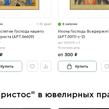
ии
1-30 дней
В наличии
спятие Господа нашего
Икона Господь Вседержит
риста (АРТ.06609)
(АРТ.00111-с-2)
9
арт. 12300111-с-2
цена
Розничная цена
 ₽
от 300 ₽
Купить
Купить
Христос" в ювелирных пр