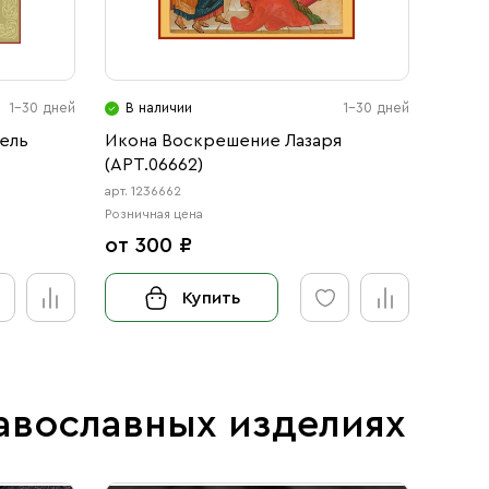
1-30 дней
В наличии
1-30 дней
В н
ель
Икона Воскрешение Лазаря
Икон
(АРТ.06662)
(АРТ.
арт. 1236662
арт. 12
Розничная цена
Розничн
от 300 ₽
от 3
Купить
авославных изделиях