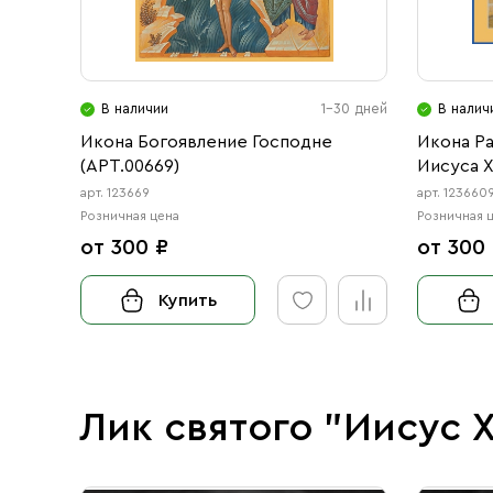
В наличии
1-30 дней
В налич
Икона Богоявление Господне
Икона Ра
(АРТ.00669)
Иисуса Х
арт. 123669
арт. 123660
Розничная цена
Розничная 
от 300 ₽
от 300
Купить
Лик святого "Иисус 