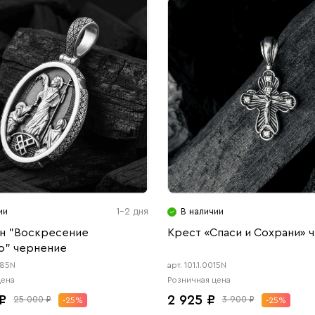
ии
1-2 дня
В наличии
н "Воскресение
Крест «Спаси и Сохрани» 
о" чернение
085N
арт. 101.1.0015N
цена
Розничная цена
₽
2 925 ₽
25 000 ₽
3 900 ₽
-25%
-25%