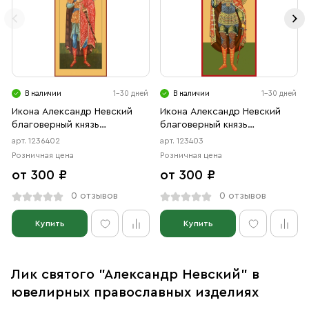
В наличии
1-30 дней
В наличии
1-30 дней
Икона Александр Невский
Икона Александр Невский
благоверный князь
благоверный князь
(АРТ.06402)
(АРТ.00403)
арт. 1236402
арт. 123403
Розничная цена
Розничная цена
от 300 ₽
от 300 ₽
0 отзывов
0 отзывов
Купить
Купить
Лик святого "Александр Невский" в
ювелирных православных изделиях