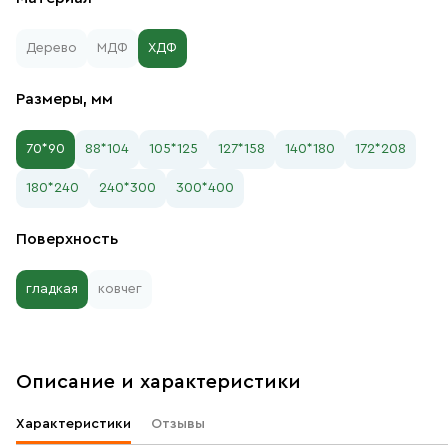
Дерево
МДФ
ХДФ
Размеры, мм
70*90
88*104
105*125
127*158
140*180
172*208
180*240
240*300
300*400
Поверхность
гладкая
ковчег
Описание и характеристики
Характеристики
Отзывы