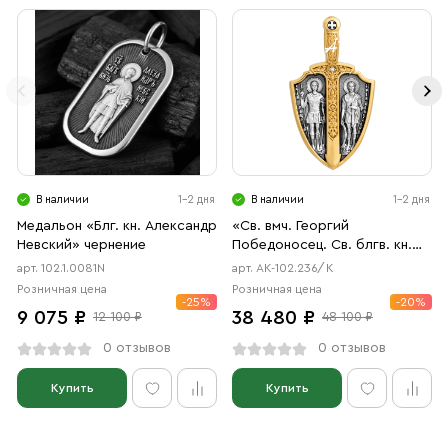
В наличии
1-2 дня
В наличии
1-2 дня
Медальон «Блг. кн. Александр
«Св. вмч. Георгий
Невский» чернение
Победоносец. Св. блгв. кн.
Александр Невский.
арт. 102.1.0081N
арт. АК-102.236/К
Архангел Михаил»
Розничная цена
Розничная цена
-25%
-20%
9 075 ₽
38 480 ₽
12 100 ₽
48 100 ₽
0 отзывов
0 отзывов
Купить
Купить