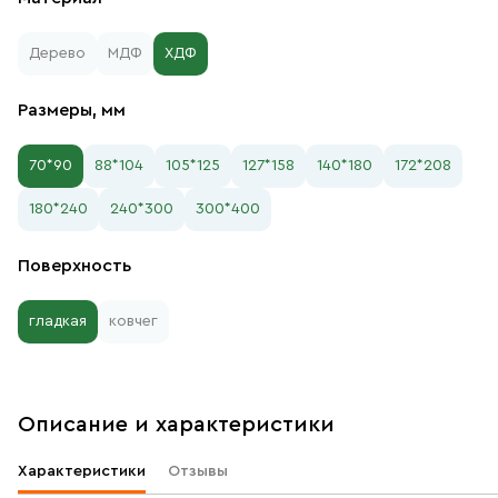
Дерево
МДФ
ХДФ
Размеры, мм
70*90
88*104
105*125
127*158
140*180
172*208
180*240
240*300
300*400
Поверхность
гладкая
ковчег
Описание и характеристики
Характеристики
Отзывы