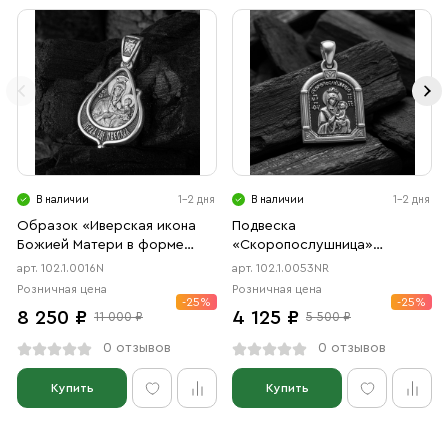
В наличии
1-2 дня
В наличии
1-2 дня
Образок «Иверская икона
Подвеска
Божией Матери в форме
«Скоропослушница»
цаты» чернение
чернение, родий
арт. 102.1.0016N
арт. 102.1.0053NR
Розничная цена
Розничная цена
-25%
-25%
8 250 ₽
4 125 ₽
11 000 ₽
5 500 ₽
0 отзывов
0 отзывов
Купить
Купить