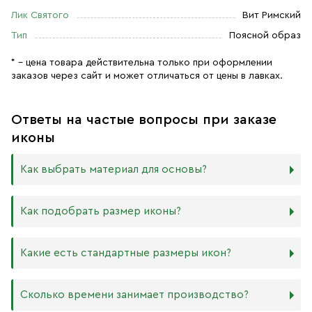
Лик Святого
Вит Римский
Тип
Поясной образ
* – цена товара действительна только при оформлении
заказов через сайт и может отличаться от цены в лавках.
Ответы на частые вопросы при заказе
иконы
Как выбрать материал для основы?
Мы изготавливаем иконы на трёх разных видах досок:
Как подобрать размер иконы?
Дерево. Наиболее прочный и качественный материал,
который гарантирует долговечность иконы.
Никаких строгих правил по тому, какого размера
Какие есть стандартные размеры икон?
МДФ. Ламинированная древесно-стружечная плита —
должна быть икона, нет. Все зависит от Вашего желания
более бюджетный материал, чуть уступающий
и места, куда она будет помещена. Если у Вас дома есть
дереву в прочности. Тем не менее, внешнего отличия
88х104 мм
иконостас, можно ориентироваться на него.
Сколько времени занимает производство?
практически нет. Вы можете самостоятельно выбрать
105х125 мм