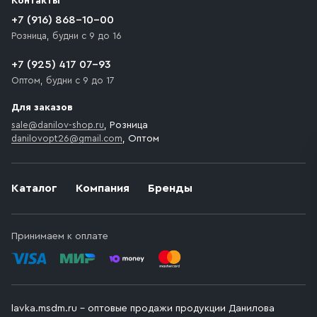
Контакты
движения. Если на территории места назначения
доставки предусмотрен платный въезд, то Покупателю
+7 (916) 868-10-00
необходимо компенсировать стоимость въезда
Розница, будни с 9 до 16
транспортного средства.
+7 (925) 417 07-93
Оптом, будни с 9 до 17
Для заказов
sale@danilov-shop.ru
, Розница
danilovopt26@gmail.com
, Оптом
Каталог
Компания
Бренды
Принимаем к оплате
lavka.msdm.ru – оптовые продажи продукции Данилова