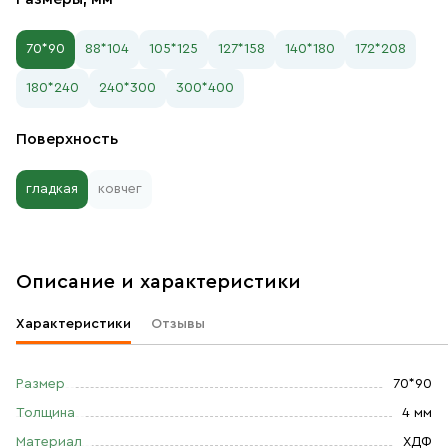
70*90
88*104
105*125
127*158
140*180
172*208
180*240
240*300
300*400
Поверхность
гладкая
ковчег
Описание и характеристики
Характеристики
Отзывы
Размер
70*90
Толщина
4 мм
Материал
ХДФ