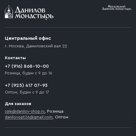
Условия доставки
Приобретённый товар доставляется до подъезда
(калитки дачи или ворот частного дома). Если
возникают препятствия для подъезда автомобиля,
Центральный офис
доставка осуществляется до ближайшего места,
г. Москва
,
Даниловский вал 22
которое максимально близко к месту запланированной
разгрузки товара и не нарушает правила дорожного
Контакты
движения. Если на территории места назначения
доставки предусмотрен платный въезд, то Покупателю
+7 (916) 868-10-00
необходимо компенсировать стоимость въезда
Розница, будни с 9 до 16
транспортного средства.
+7 (925) 417 07-93
Оптом, будни с 9 до 17
Для заказов
sale@danilov-shop.ru
, Розница
danilovopt26@gmail.com
, Оптом