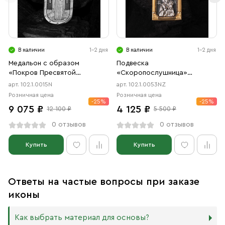
В наличии
1-2 дня
В наличии
1-2 дня
Медальон с образом
Подвеска
«Покров Пресвятой
«Скоропослушница»
Богородицы» чернение
чернение, позолота
арт. 102.1.0015N
арт. 102.1.0053NZ
Розничная цена
Розничная цена
-25%
-25%
9 075 ₽
4 125 ₽
12 100 ₽
5 500 ₽
0 отзывов
0 отзывов
Купить
Купить
Ответы на частые вопросы при заказе
иконы
Как выбрать материал для основы?