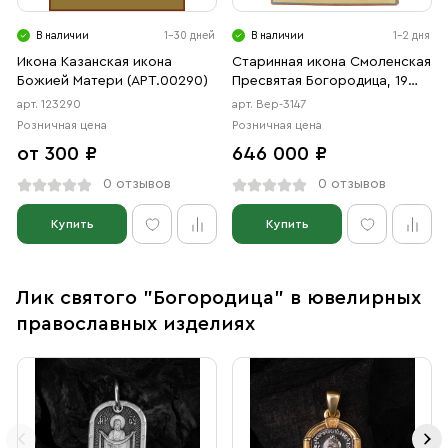
В наличии
1-30 дней
В наличии
1-2 дня
Икона Казанская икона
Старинная икона Смоленская
Божией Матери (АРТ.00290)
Пресвятая Богородица, 19
век
арт. 123290
арт. Вер-3147
Розничная цена
Розничная цена
от 300 ₽
646 000 ₽
0 отзывов
0 отзывов
Купить
Купить
Лик святого "Богородица" в ювелирных
православных изделиях