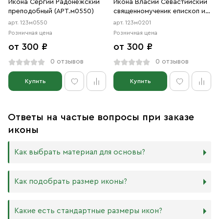
Икона Сергий Радонежский
Икона Власий Севастийский
преподобный (АРТ.м0550)
священномученик епископ и
Спиридон Тримифунтский
арт. 123м0550
арт. 123м0201
Святитель (АРТ.м0201)
Розничная цена
Розничная цена
от 300 ₽
от 300 ₽
0 отзывов
0 отзывов
Купить
Купить
Ответы на частые вопросы при заказе
иконы
Как выбрать материал для основы?
Мы изготавливаем иконы на трёх разных видах досок:
Как подобрать размер иконы?
Дерево. Наиболее прочный и качественный материал,
который гарантирует долговечность иконы.
Никаких строгих правил по тому, какого размера
Какие есть стандартные размеры икон?
МДФ. Ламинированная древесно-стружечная плита —
должна быть икона, нет. Все зависит от Вашего желания