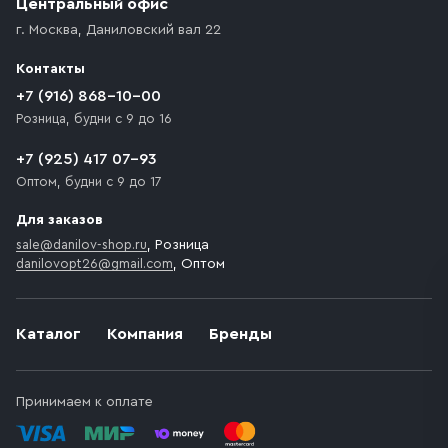
Центральный офис
доставка осуществляется до ближайшего места,
г. Москва
,
Даниловский вал 22
которое максимально близко к месту запланированной
разгрузки товара и не нарушает правила дорожного
Контакты
движения. Если на территории места назначения
доставки предусмотрен платный въезд, то Покупателю
+7 (916) 868-10-00
необходимо компенсировать стоимость въезда
Розница, будни с 9 до 16
транспортного средства.
+7 (925) 417 07-93
Оптом, будни с 9 до 17
Для заказов
sale@danilov-shop.ru
, Розница
danilovopt26@gmail.com
, Оптом
Каталог
Компания
Бренды
Принимаем к оплате