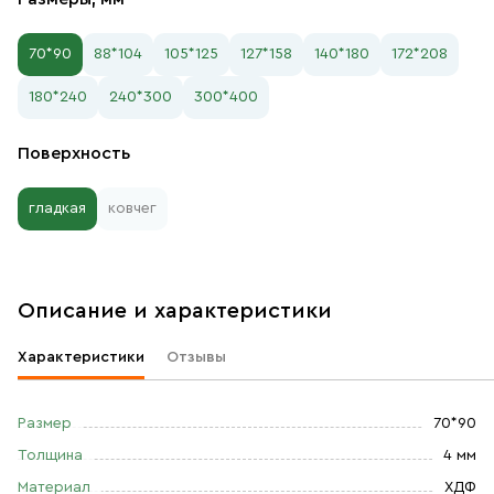
70*90
88*104
105*125
127*158
140*180
172*208
180*240
240*300
300*400
Поверхность
гладкая
ковчег
Описание и характеристики
Характеристики
Отзывы
Размер
70*90
Толщина
4 мм
Материал
ХДФ