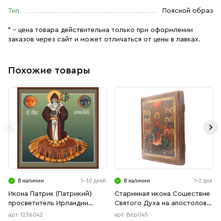
Тип
Поясной образ
* – цена товара действительна только при оформлении
заказов через сайт и может отличаться от цены в лавках.
Похожие товары
В наличии
1-30 дней
В наличии
1-2 дня
Икона Патрик (Патрикий)
Старинная икона Сошествие
просветитель Ирландии
Святого Духа на апостолов,
(АРТ.06042)
19 век
арт. 1236042
арт. Вер045