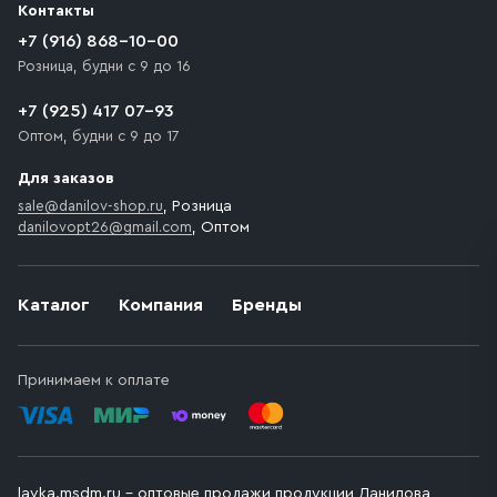
Контакты
движения. Если на территории места назначения
доставки предусмотрен платный въезд, то Покупателю
+7 (916) 868-10-00
необходимо компенсировать стоимость въезда
Розница, будни с 9 до 16
транспортного средства.
+7 (925) 417 07-93
Оптом, будни с 9 до 17
Для заказов
sale@danilov-shop.ru
, Розница
danilovopt26@gmail.com
, Оптом
Каталог
Компания
Бренды
Принимаем к оплате
lavka.msdm.ru – оптовые продажи продукции Данилова