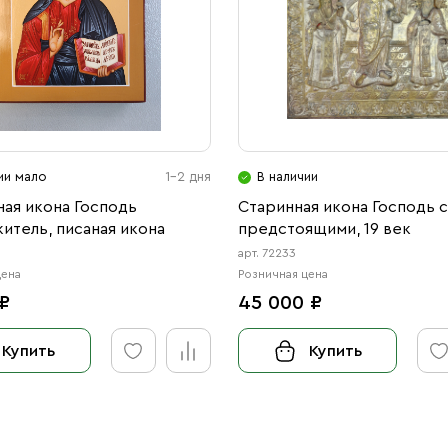
ии мало
1-2 дня
В наличии
ая икона Господь
Старинная икона Господь с
итель, писаная икона
предстоящими, 19 век
арт. 72233
цена
Розничная цена
 ₽
45 000 ₽
Купить
Купить