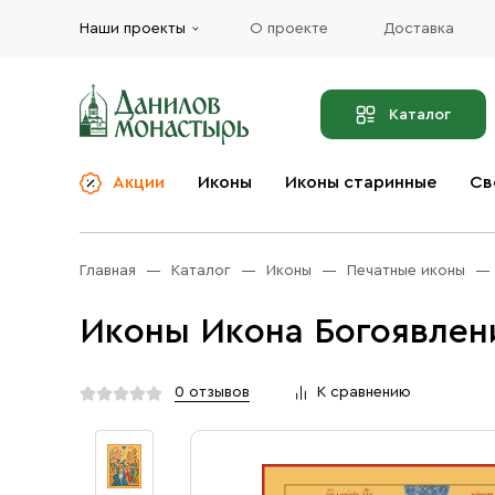
Наши проекты
О проекте
Доставка
Каталог
Акции
Иконы
Иконы старинные
Св
О компании
Благовония
Бренды
Богослужебная и
Главная
Каталог
Иконы
Печатные иконы
Церковная утварь
Доставка
Иконы
Иконы Икона Богоявлени
Услуги
Масло
Акции
Оплата
0 отзывов
К сравнению
Православные подарки
Контакты
Разное