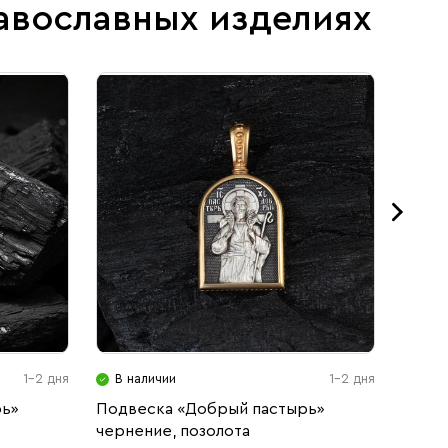
авославных изделиях
1-2 дня
В наличии
1-2 дня
В н
рь»
Подвеска «Добрый пастырь»
Меда
чернение, позолота
Христ