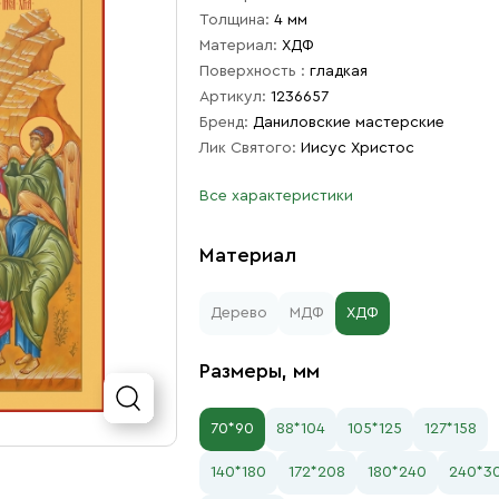
Толщина:
4 мм
Материал:
ХДФ
Поверхность :
гладкая
Артикул:
1236657
Бренд:
Даниловские мастерские
Лик Святого:
Иисус Христос
Все характеристики
Материал
Дерево
МДФ
ХДФ
Размеры, мм
70*90
88*104
105*125
127*158
140*180
172*208
180*240
240*3