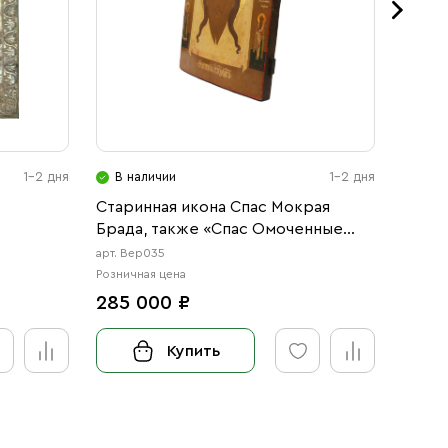
1-2 дня
В наличии
1-2 дня
В н
Старинная икона Спас Мокрая
Икона
Брада, также «Спас Омоченные
(АРТ.
Власы», 19 век
арт. Вер035
арт. 123
Розничная цена
Розничн
285 000 ₽
от 3
Купить