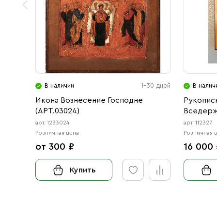
В наличии
1-30 дней
В налич
Икона Вознесение Господне
Рукописн
(АРТ.03024)
Вседерж
арт. 1233024
арт. 112327
Розничная цена
Розничная 
от 300 ₽
16 000
Купить