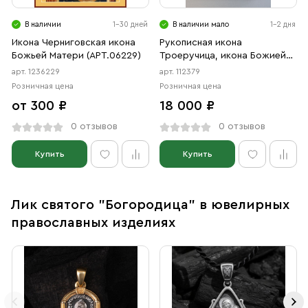
В наличии
1-30 дней
В наличии мало
1-2 дня
Икона Черниговская икона
Рукописная икона
Божьей Матери (АРТ.06229)
Троеручица, икона Божией
Матери
арт. 1236229
арт. 112379
Розничная цена
Розничная цена
от 300 ₽
18 000 ₽
0 отзывов
0 отзывов
Купить
Купить
Лик святого "Богородица" в ювелирных
православных изделиях