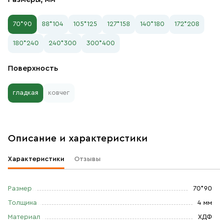
70*90
88*104
105*125
127*158
140*180
172*208
180*240
240*300
300*400
Поверхность
гладкая
ковчег
Описание и характеристики
Характеристики
Отзывы
Размер
70*90
Толщина
4 мм
Материал
ХДФ