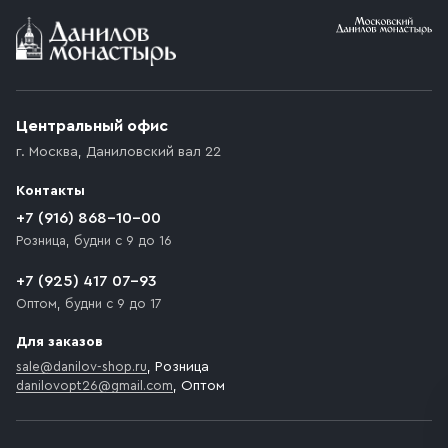
Условия доставки
Приобретённый товар доставляется до подъезда
(калитки дачи или ворот частного дома). Если
возникают препятствия для подъезда автомобиля,
Центральный офис
доставка осуществляется до ближайшего места,
г. Москва
,
Даниловский вал 22
которое максимально близко к месту запланированной
разгрузки товара и не нарушает правила дорожного
Контакты
движения. Если на территории места назначения
доставки предусмотрен платный въезд, то Покупателю
+7 (916) 868-10-00
необходимо компенсировать стоимость въезда
Розница, будни с 9 до 16
транспортного средства.
+7 (925) 417 07-93
Оптом, будни с 9 до 17
Для заказов
sale@danilov-shop.ru
, Розница
danilovopt26@gmail.com
, Оптом