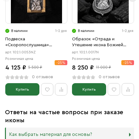
В наличии
1-2 дня
В наличии
1-2 дня
Подвеска
Образок «Отрада и
«Скоропослушница»
Утешение икона Божией
чернение, позолота
Матери в форме цаты»
арт. 102.1.0053NZ
арт. 102.1.0017N
чернение
Розничная цена
Розничная цена
-25%
-25%
4 125 ₽
8 250 ₽
5 500 ₽
11 000 ₽
0 отзывов
0 отзывов
Купить
Купить
Ответы на частые вопросы при заказе
иконы
Как выбрать материал для основы?