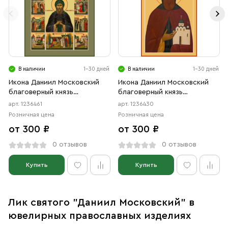
В наличии
1-30 дней
В наличии
1-30 дней
Икона Даниил Московский
Икона Даниил Московский
благоверный князь
благоверный князь
(АРТ.06461)
(АРТ.06430)
арт. 1236461
арт. 1236430
Розничная цена
Розничная цена
от 300 ₽
от 300 ₽
0 отзывов
0 отзывов
Купить
Купить
Лик святого "Даниил Московский" в
ювелирных православных изделиях