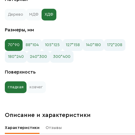
Дерево
МДФ
ХДФ
Размеры, мм
70*90
88*104
105*125
127*158
140*180
172*208
180*240
240*300
300*400
Поверхность
гладкая
ковчег
Описание и характеристики
Характеристики
Отзывы