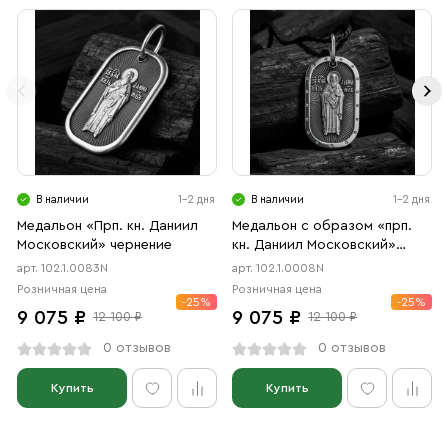
В наличии
1-2 дня
В наличии
1-2 дня
Медальон «Прп. кн. Даниил
Медальон с образом «прп.
Московский» чернение
кн. Даниил Московский»
чернение
арт. 102.1.0083N
арт. 102.1.0008N
Розничная цена
Розничная цена
-25%
-25%
9 075 ₽
9 075 ₽
12 100 ₽
12 100 ₽
0 отзывов
0 отзывов
Купить
Купить