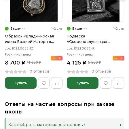
В наличии
1-2 дня
В наличии
1-2 дня
Образок «Владимирская
Подвеска
икона Божией Матери в
«Скоропослушница»
форме цаты» чернение,
чернение, родий
арт. 102.1.0052NZ
арт. 102.1.0053NR
позолота
Розничная цена
Розничная цена
-25%
-25%
8 700 ₽
4 125 ₽
11 600 ₽
5 500 ₽
0 отзывов
0 отзывов
Купить
Купить
Ответы на частые вопросы при заказе
иконы
Как выбрать материал для основы?