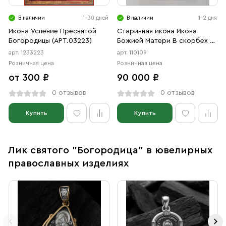
В наличии
1-30 дней
В наличии
1-2 дня
Икона Успение Пресвятой
Старинная икона Икона
Богородицы (АРТ.03223)
Божией Матери В скорбех и
печалех Утешение, 19 век
арт. 1233223
арт. 110109
Розничная цена
Розничная цена
от 300 ₽
90 000 ₽
0 отзывов
0 отзывов
Купить
Купить
Лик святого "Богородица" в ювелирных
православных изделиях