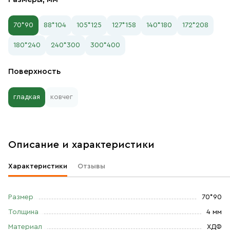
70*90
88*104
105*125
127*158
140*180
172*208
180*240
240*300
300*400
Поверхность
гладкая
ковчег
Описание и характеристики
Характеристики
Отзывы
Размер
70*90
Толщина
4 мм
Материал
ХДФ