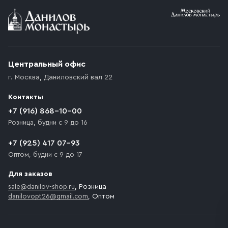
Условия доставки
Приобретённый товар доставляется до подъезда
(калитки дачи или ворот частного дома). Если
возникают препятствия для подъезда автомобиля,
Центральный офис
доставка осуществляется до ближайшего места,
г. Москва
,
Даниловский вал 22
которое максимально близко к месту запланированной
разгрузки товара и не нарушает правила дорожного
Контакты
движения. Если на территории места назначения
доставки предусмотрен платный въезд, то Покупателю
+7 (916) 868-10-00
необходимо компенсировать стоимость въезда
Розница, будни с 9 до 16
транспортного средства.
+7 (925) 417 07-93
Оптом, будни с 9 до 17
Для заказов
sale@danilov-shop.ru
, Розница
danilovopt26@gmail.com
, Оптом