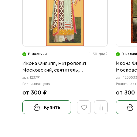
В наличии
1-30 дней
В налич
Икона Филипп, митрополит
Икона Ф
Московский, святитель,
Московск
чудотворец (АРТ.00791)
чудотвор
арт. 123791
арт. 123353
Розничная цена
Розничная 
от 300 ₽
от 300
Купить