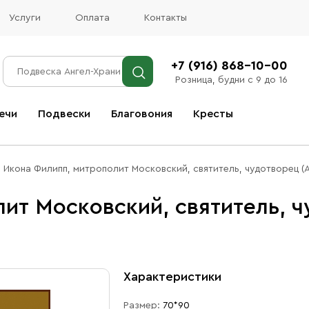
Услуги
Оплата
Контакты
+7 (916) 868-10-00
Розница, будни с 9 до 16
ечи
Подвески
Благовония
Кресты
Все благовония
Икона Филипп, митрополит Московский, святитель, чудотворец (
ит Московский, святитель, ч
Характеристики
Размер:
70*90