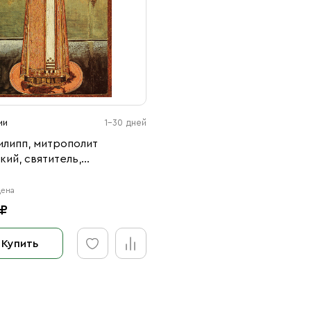
ии
1-30 дней
илипп, митрополит
ий, святитель,
ец (АРТ.03533)
3
цена
 ₽
Купить