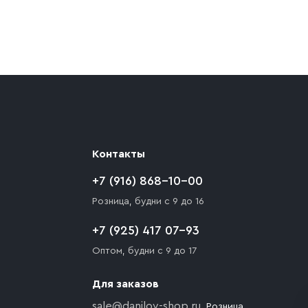
ают препятствия для подъезда автомобиля,
 разгрузки товара и не нарушает правила
то Покупателю необходимо компенсировать
Контакты
+7 (916) 868-10-00
Розница, будни с 9 до 16
+7 (925) 417 07-93
Оптом, будни с 9 до 17
Для заказов
sale@danilov-shop.ru
, Розница