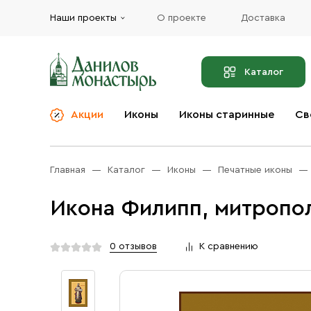
Наши проекты
О проекте
Доставка
Каталог
Акции
Иконы
Иконы старинные
Св
О компании
Благовония
Бренды
Богослужебная и
Главная
Каталог
Иконы
Печатные иконы
Церковная утварь
Доставка
Иконы
Икона Филипп, митропол
Услуги
Масло
Акции
Оплата
0 отзывов
К сравнению
Православные подарки
Контакты
Разное