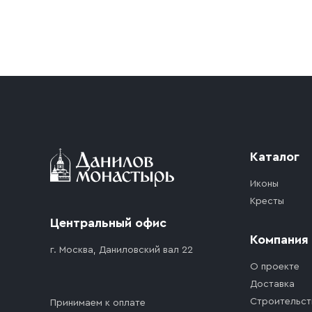
Условия доставки
Приобретённый товар доставляется до подъезд
доставка осуществляется до ближайшего мест
дорожного движения. Если на территории ме
стоимость въезда транспортного средства.
Каталог
Иконы
Кресты
Центральный офис
Компания
г. Москва, Даниловский вал 22
О проекте
Доставка
Строительст
Принимаем к оплате