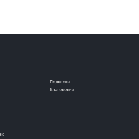
а (калитки дачи или ворот частного дома). Если возник
а, которое максимально близко к месту запланированной
ста назначения доставки предусмотрен платный въезд, 
Подвески
Благовония
во