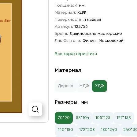
Толщина:
4 мм
Материал:
ХДФ
Поверхность :
гладкая
Артикул:
123756
Бренд:
Даниловские мастерские
Лик Святого:
Филипп Московский
Все характеристики
Материал
Дерево
МДФ
ХДФ
Размеры, мм
70*90
88*104
105*125
127*158
140*180
172*208
180*240
240*3