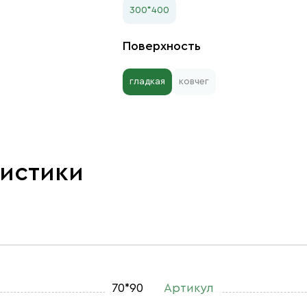
300*400
Поверхность
гладкая
ковчег
ристики
70*90
Артикул