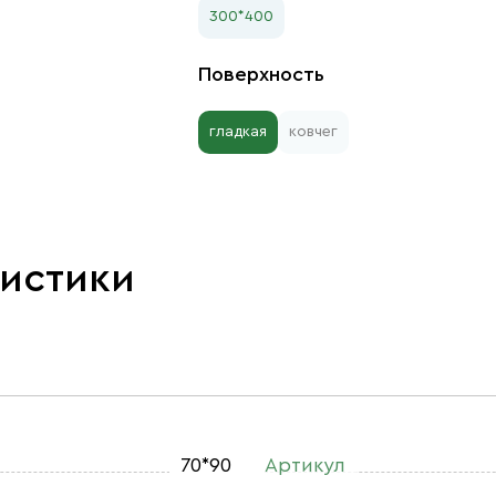
300*400
Поверхность
гладкая
ковчег
ристики
70*90
Артикул