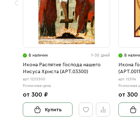
В наличии
1-30 дней
В налич
Икона Распятие Господа нашего
Икона Г
Иисуса Христа (АРТ.03300)
(АРТ.001
арт. 1233300
арт. 123114
Розничная цена
Розничная 
от 300 ₽
от 300
Купить