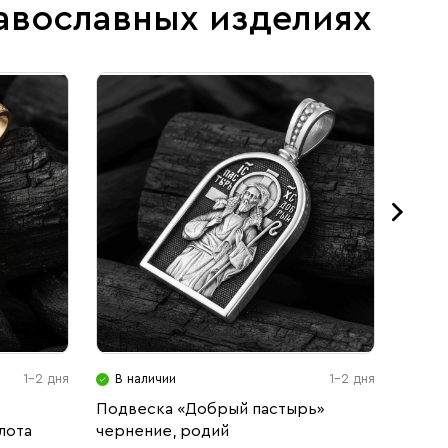
авославных изделиях
1-2 дня
В наличии
1-2 дня
В н
Подвеска «Добрый пастырь»
Подве
лота
чернение, родий
черн