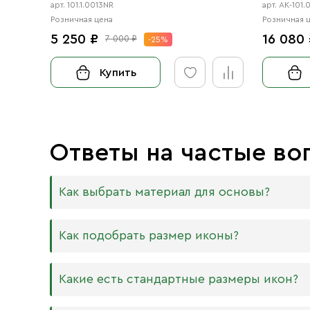
арт. 101.1.0013NR
арт. АК-101.
Розничная цена
Розничная 
5 250 ₽
16 080
7 000 ₽
-25%
Купить
Ответы на частые во
Как выбрать материал для основы?
Мы изготавливаем иконы на трёх разных видах
Как подобрать размер иконы?
Дерево. Наиболее прочный и качественный
МДФ. Ламинированная древесно-стружечная
Никаких строгих правил по тому, какого разме
Какие есть стандартные размеры икон?
внешнего отличия практически нет. Вы мож
Вас дома есть иконостас, можно ориентирова
или 6 мм.