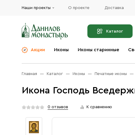
Наши проекты
О проекте
Доставка
Каталог
Акции
Иконы
Иконы старинные
Св
О компании
Благовония
Бренды
Богослужебная и
Главная
Каталог
Иконы
Печатные иконы
Церковная утварь
Доставка
Иконы
Икона Господь Вседержи
Услуги
Масло
Акции
Оплата
0 отзывов
К сравнению
Православные подарки
Контакты
Разное