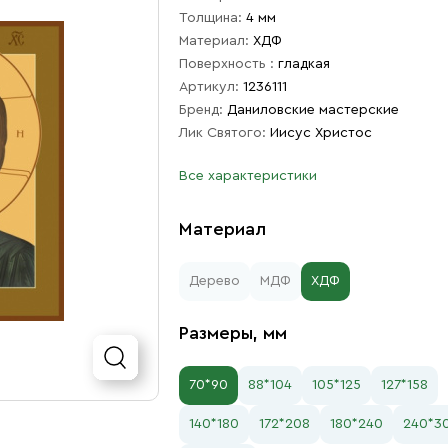
Толщина:
4 мм
Материал:
ХДФ
Поверхность :
гладкая
Артикул:
1236111
Бренд:
Даниловские мастерские
Лик Святого:
Иисус Христос
Все характеристики
Материал
Дерево
МДФ
ХДФ
Размеры, мм
70*90
88*104
105*125
127*158
140*180
172*208
180*240
240*3