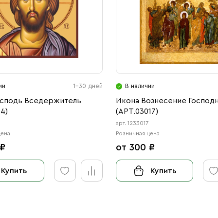
ии
1-30 дней
В наличии
осподь Вседержитель
Икона Вознесение Господ
14)
(АРТ.03017)
арт. 1233017
цена
Розничная цена
 ₽
от 300 ₽
Купить
Купить