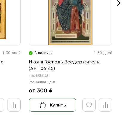
1-30 дней
В наличии
1-30 дней
В н
не
Икона Господь Вседержитель
Икона
(АРТ.06145)
(АРТ.
арт. 1236145
арт. 123
Розничная цена
Розничн
от 300 ₽
от 3
Купить