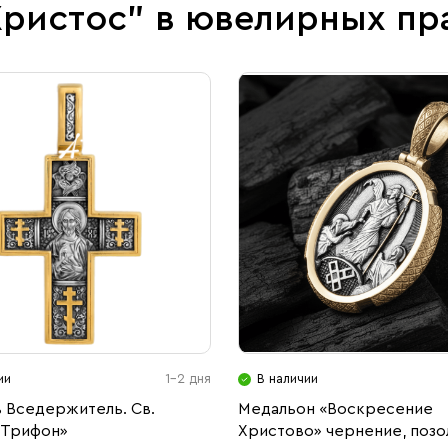
Христос" в ювелирных пр
ии
1-2 дня
В наличии
ь Вседержитель. Св.
Медальон «Воскресение
 Трифон»
Христово» чернение, позо