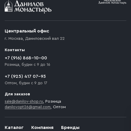
Условия доставки
Приобретённый товар доставляется до подъезда
(калитки дачи или ворот частного дома). Если
возникают препятствия для подъезда автомобиля,
Центральный офис
доставка осуществляется до ближайшего места,
г. Москва
,
Даниловский вал 22
которое максимально близко к месту запланированной
разгрузки товара и не нарушает правила дорожного
Контакты
движения. Если на территории места назначения
доставки предусмотрен платный въезд, то Покупателю
+7 (916) 868-10-00
необходимо компенсировать стоимость въезда
Розница, будни с 9 до 16
транспортного средства.
+7 (925) 417 07-93
Оптом, будни с 9 до 17
Для заказов
sale@danilov-shop.ru
, Розница
danilovopt26@gmail.com
, Оптом
Каталог
Компания
Бренды