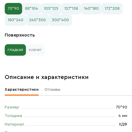
70*90
88*104
105*125
127*158
140*180
172*208
180*240
240*300
300*400
Поверхность
гладкая
ковчег
Описание и характеристики
Характеристики
Отзывы
Размер
70*90
Толщина
4 мм
Материал
ХДФ