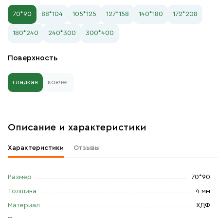
70*90
88*104
105*125
127*158
140*180
172*208
180*240
240*300
300*400
Поверхность
гладкая
ковчег
Описание и характеристики
Характеристики
Отзывы
Размер
70*90
Толщина
4 мм
Материал
ХДФ