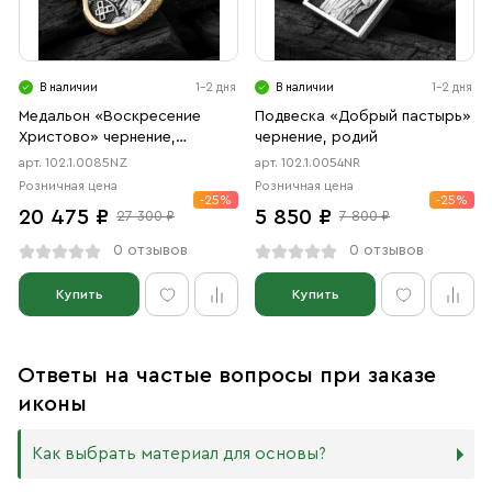
В наличии
1-2 дня
В наличии
1-2 дня
Медальон «Воскресение
Подвеска «Добрый пастырь»
Христово» чернение,
чернение, родий
позолота
арт. 102.1.0085NZ
арт. 102.1.0054NR
Розничная цена
Розничная цена
-25%
-25%
20 475 ₽
5 850 ₽
27 300 ₽
7 800 ₽
0 отзывов
0 отзывов
Купить
Купить
Ответы на частые вопросы при заказе
иконы
Как выбрать материал для основы?