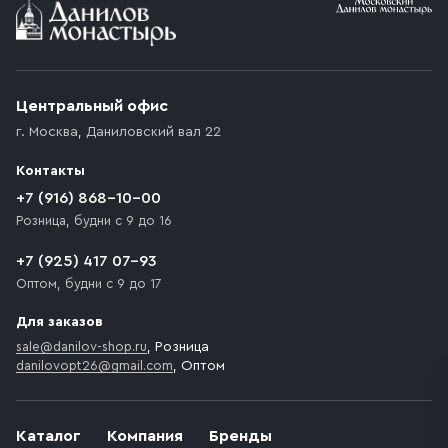
Условия доставки
Приобретённый товар доставляется до подъезда
(калитки дачи или ворот частного дома). Если
возникают препятствия для подъезда автомобиля,
Центральный офис
доставка осуществляется до ближайшего места,
г. Москва
,
Даниловский вал 22
которое максимально близко к месту запланированной
разгрузки товара и не нарушает правила дорожного
Контакты
движения. Если на территории места назначения
доставки предусмотрен платный въезд, то Покупателю
+7 (916) 868-10-00
необходимо компенсировать стоимость въезда
Розница, будни с 9 до 16
транспортного средства.
+7 (925) 417 07-93
Оптом, будни с 9 до 17
Для заказов
sale@danilov-shop.ru
, Розница
danilovopt26@gmail.com
, Оптом
Каталог
Компания
Бренды