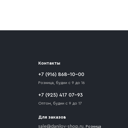
ают препятствия для подъезда автомобиля,
 разгрузки товара и не нарушает правила
то Покупателю необходимо компенсировать
Контакты
+7 (916) 868-10-00
Розница, будни с 9 до 16
+7 (925) 417 07-93
Оптом, будни с 9 до 17
Для заказов
sale@danilov-shop.ru
, Розница