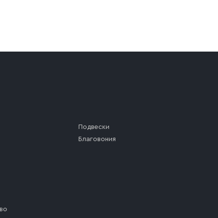
а (калитки дачи или ворот частного дома). Если возник
а, которое максимально близко к месту запланированной
ста назначения доставки предусмотрен платный въезд, 
Подвески
Благовония
во