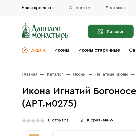
Наши проекты
О проекте
Доставка
Каталог
Акции
Иконы
Иконы старинные
Св
О компании
Благовония
Бренды
Богослужебная и
Главная
Каталог
Иконы
Печатные иконы
Церковная утварь
Доставка
Иконы
Икона Игнатий Богонос
Услуги
Масло
(АРТ.м0275)
Акции
Оплата
Православные подарки
Контакты
0 отзывов
К сравнению
Разное