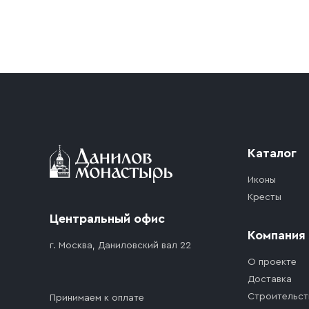
Условия доставки
Приобретённый товар доставляется до подъезд
доставка осуществляется до ближайшего мест
дорожного движения. Если на территории ме
стоимость въезда транспортного средства.
Каталог
Иконы
Кресты
Центральный офис
Компания
г. Москва, Даниловский вал 22
О проекте
Доставка
Строительст
Принимаем к оплате