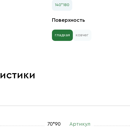
140*180
Поверхность
гладкая
ковчег
ристики
70*90
Артикул