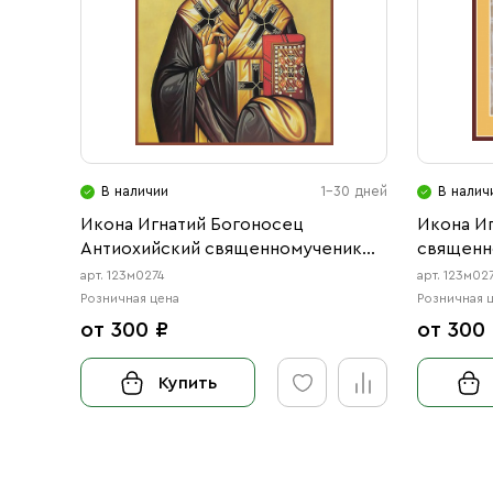
В наличии
1-30 дней
В налич
Икона Игнатий Богоносец
Икона И
Антиохийский священномученик
священн
(АРТ.м0274)
Антиохий
арт. 123м0274
арт. 123м02
Розничная цена
Розничная 
от 300 ₽
от 300
Купить