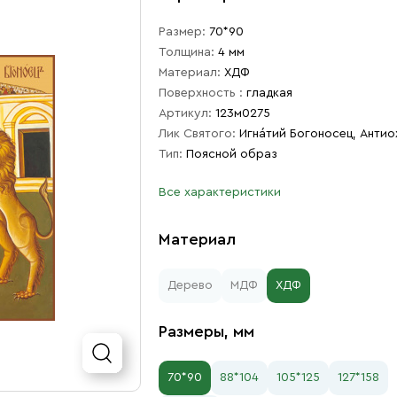
Размер:
70*90
Толщина:
4 мм
Материал:
ХДФ
Поверхность :
гладкая
Артикул:
123м0275
Лик Святого:
Игна́тий Богоносец, Анти
Тип:
Поясной образ
Все характеристики
Материал
Дерево
МДФ
ХДФ
Размеры, мм
70*90
88*104
105*125
127*158