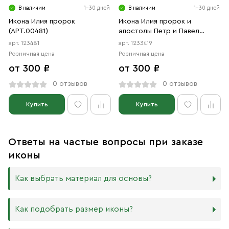
В наличии
1-30 дней
В наличии
1-30 дней
Икона Илия пророк
Икона Илия пророк и
(АРТ.00481)
апостолы Петр и Павел
(АРТ.03419)
арт. 123481
арт. 1233419
Розничная цена
Розничная цена
от 300 ₽
от 300 ₽
0 отзывов
0 отзывов
Купить
Купить
Ответы на частые вопросы при заказе
иконы
Как выбрать материал для основы?
Мы изготавливаем иконы на трёх разных видах досок:
Как подобрать размер иконы?
Дерево. Наиболее прочный и качественный материал,