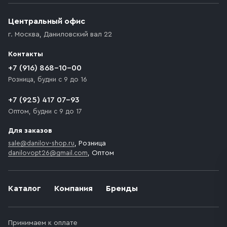
(калитки дачи или ворот частного дома). Если
возникают препятствия для подъезда автомобиля,
Центральный офис
доставка осуществляется до ближайшего места,
г. Москва
,
Даниловский вал 22
которое максимально близко к месту запланированной
разгрузки товара и не нарушает правила дорожного
Контакты
движения. Если на территории места назначения
доставки предусмотрен платный въезд, то Покупателю
+7 (916) 868-10-00
необходимо компенсировать стоимость въезда
Розница, будни с 9 до 16
транспортного средства.
+7 (925) 417 07-93
Оптом, будни с 9 до 17
Для заказов
sale@danilov-shop.ru
, Розница
danilovopt26@gmail.com
, Оптом
Каталог
Компания
Бренды
Принимаем к оплате