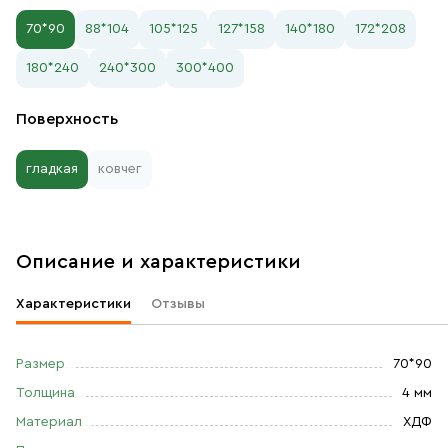
70*90
88*104
105*125
127*158
140*180
172*208
180*240
240*300
300*400
Поверхность
гладкая
ковчег
Описание и характеристики
Характеристики
Отзывы
Размер
70*90
Толщина
4 мм
Материал
ХДФ