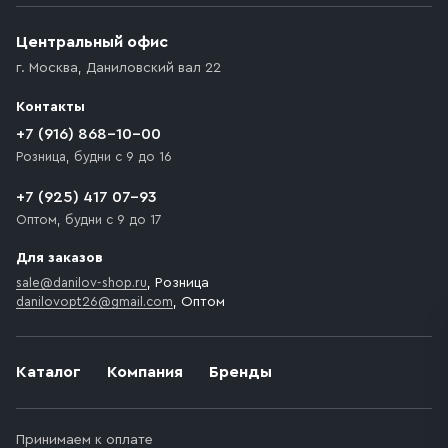
(калитки дачи или ворот частного дома). Если
возникают препятствия для подъезда автомобиля,
Центральный офис
доставка осуществляется до ближайшего места,
г. Москва
,
Даниловский вал 22
которое максимально близко к месту запланированной
разгрузки товара и не нарушает правила дорожного
Контакты
движения. Если на территории места назначения
доставки предусмотрен платный въезд, то Покупателю
+7 (916) 868-10-00
необходимо компенсировать стоимость въезда
Розница, будни с 9 до 16
транспортного средства.
+7 (925) 417 07-93
Оптом, будни с 9 до 17
Для заказов
sale@danilov-shop.ru
, Розница
danilovopt26@gmail.com
, Оптом
Каталог
Компания
Бренды
Принимаем к оплате