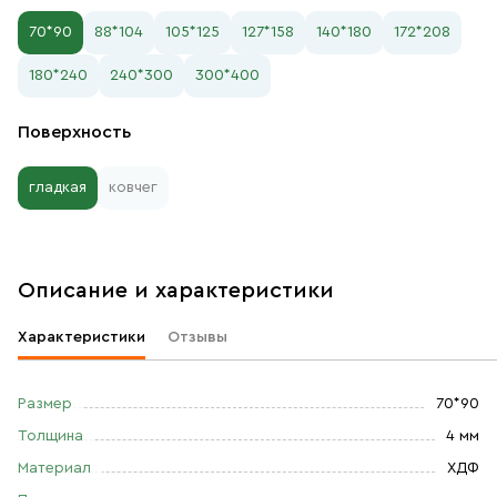
70*90
88*104
105*125
127*158
140*180
172*208
180*240
240*300
300*400
Поверхность
гладкая
ковчег
Описание и характеристики
Характеристики
Отзывы
Размер
70*90
Толщина
4 мм
Материал
ХДФ