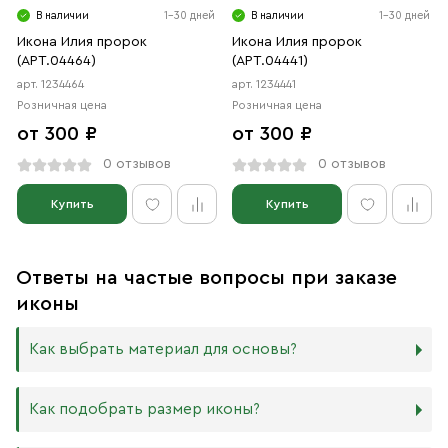
В наличии
1-30 дней
В наличии
1-30 дней
Икона Илия пророк
Икона Илия пророк
(АРТ.04464)
(АРТ.04441)
арт. 1234464
арт. 1234441
Розничная цена
Розничная цена
от 300 ₽
от 300 ₽
0 отзывов
0 отзывов
Купить
Купить
Ответы на частые вопросы при заказе
иконы
Как выбрать материал для основы?
Мы изготавливаем иконы на трёх разных видах досок:
Как подобрать размер иконы?
Дерево. Наиболее прочный и качественный материал,