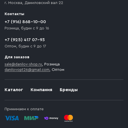
г. Москва
,
Даниловский вал 22
которое максимально близко к месту запланированной
разгрузки товара и не нарушает правила дорожного
Контакты
движения. Если на территории места назначения
доставки предусмотрен платный въезд, то Покупателю
+7 (916) 868-10-00
необходимо компенсировать стоимость въезда
Розница, будни с 9 до 16
транспортного средства.
+7 (925) 417 07-93
Оптом, будни с 9 до 17
Для заказов
sale@danilov-shop.ru
, Розница
danilovopt26@gmail.com
, Оптом
Каталог
Компания
Бренды
Принимаем к оплате