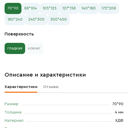
70*90
88*104
105*125
127*158
140*180
172*208
180*240
240*300
300*400
Поверхность
гладкая
ковчег
Описание и характеристики
Характеристики
Отзывы
Размер
70*90
Толщина
4 мм
Материал
ХДФ