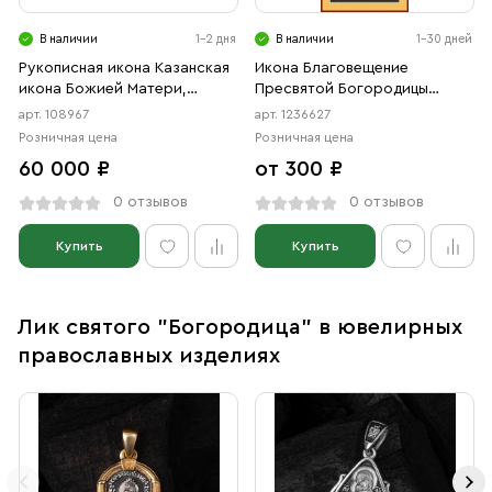
В наличии
1-2 дня
В наличии
1-30 дней
Рукописная икона Казанская
Икона Благовещение
икона Божией Матери,
Пресвятой Богородицы
писаная икона
(АРТ.06627)
арт. 108967
арт. 1236627
Розничная цена
Розничная цена
60 000 ₽
от 300 ₽
0 отзывов
0 отзывов
Купить
Купить
Лик святого "Богородица" в ювелирных
православных изделиях