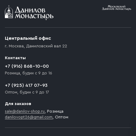
Условия доставки
Приобретённый товар доставляется до подъезда
(калитки дачи или ворот частного дома). Если
возникают препятствия для подъезда автомобиля,
Центральный офис
доставка осуществляется до ближайшего места,
г. Москва
,
Даниловский вал 22
которое максимально близко к месту запланированной
разгрузки товара и не нарушает правила дорожного
Контакты
движения. Если на территории места назначения
доставки предусмотрен платный въезд, то Покупателю
+7 (916) 868-10-00
необходимо компенсировать стоимость въезда
Розница, будни с 9 до 16
транспортного средства.
+7 (925) 417 07-93
Оптом, будни с 9 до 17
Для заказов
sale@danilov-shop.ru
, Розница
danilovopt26@gmail.com
, Оптом