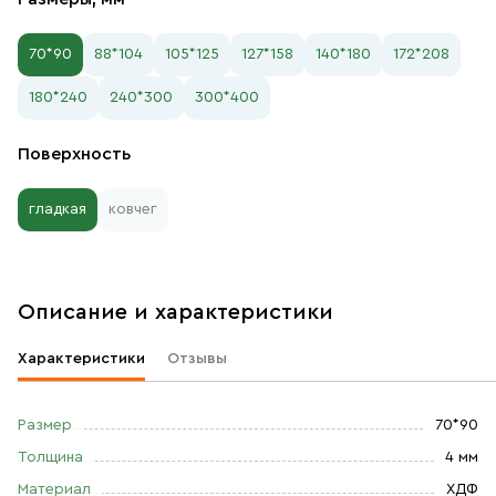
70*90
88*104
105*125
127*158
140*180
172*208
180*240
240*300
300*400
Поверхность
гладкая
ковчег
Описание и характеристики
Характеристики
Отзывы
Размер
70*90
Толщина
4 мм
Материал
ХДФ