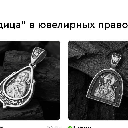
дица" в ювелирных прав
ии
1-2 дня
В наличии