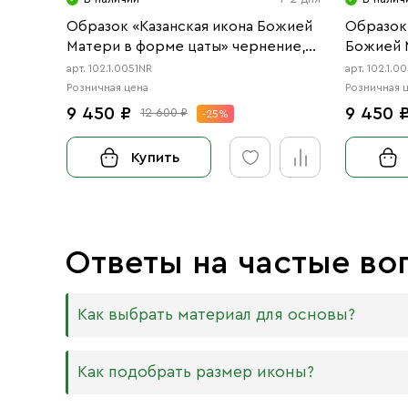
Образок «Казанская икона Божией
Образок
Матери в форме цаты» чернение,
Божией 
родий
чернени
арт. 102.1.0051NR
арт. 102.1.0
Розничная цена
Розничная 
9 450 ₽
9 450 
12 600 ₽
-25%
Купить
Ответы на частые во
Как выбрать материал для основы?
Мы изготавливаем иконы на трёх разных видах
Как подобрать размер иконы?
Дерево. Наиболее прочный и качественный