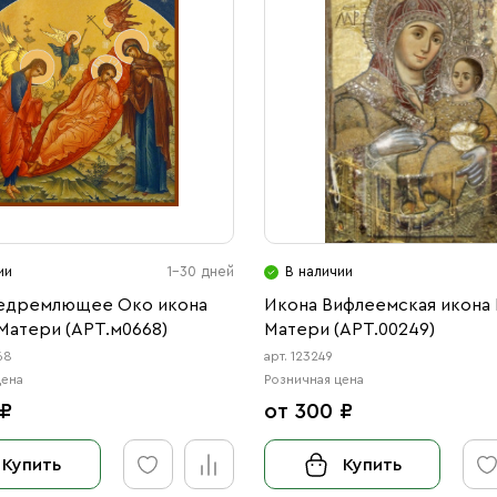
ии
1-30 дней
В наличии
едремлющее Око икона
Икона Вифлеемская икона
Матери (АРТ.м0668)
Матери (АРТ.00249)
68
арт. 123249
цена
Розничная цена
 ₽
от 300 ₽
Купить
Купить