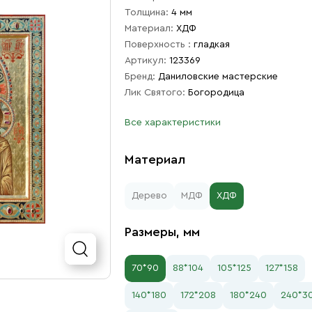
Толщина:
4 мм
Материал:
ХДФ
Поверхность :
гладкая
Артикул:
123369
Бренд:
Даниловские мастерские
Лик Святого:
Богородица
Все характеристики
Материал
Дерево
МДФ
ХДФ
Размеры, мм
70*90
88*104
105*125
127*158
140*180
172*208
180*240
240*3