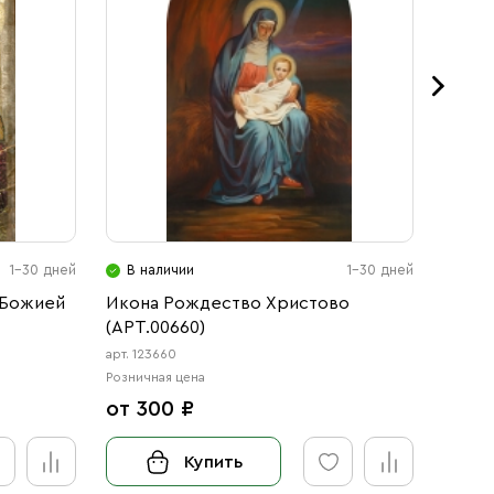
1-30 дней
В наличии
1-30 дней
В н
 Божией
Икона Рождество Христово
Икона
(АРТ.00660)
Богор
арт. 123660
арт. 12
Розничная цена
Розничн
от 300 ₽
от 3
Купить