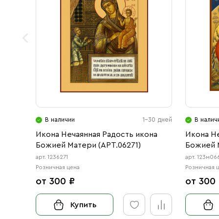
В наличии
1-30 дней
В налич
Икона Нечаянная Радость икона
Икона Н
Божией Матери (АРТ.06271)
Божией 
арт. 1236271
арт. 123м06
Розничная цена
Розничная 
от 300 ₽
от 300
Купить