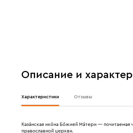
Описание и характе
Характеристики
Отзывы
Каза́нская ико́на Бо́жией Ма́тери — почитаемая
православной церкви.