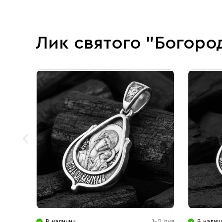
Лик святого "Богоро
В наличии
1-2 дня
В налич