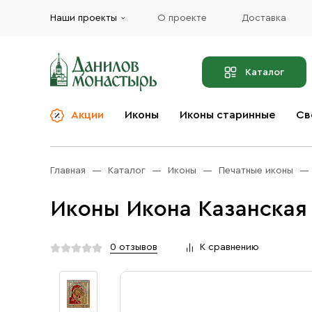
Наши проекты
О проекте
Доставка
Каталог
Акции
Иконы
Иконы старинные
Св
О компании
Благовония
Бренды
Богослужебная и
Главная
Каталог
Иконы
Печатные иконы
Церковная утварь
Доставка
Иконы
Иконы Икона Казанская
Услуги
Масло
Акции
Оплата
0 отзывов
К сравнению
Православные подарки
Контакты
Разное