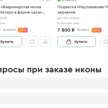
 «Владимирская икона
Подвеска «Неупиваемая Ч
Матери в форме цаты»
чернение
е, родий
052NR
арт. 102.1.0055N
цена
Розничная цена
₽
7 800 ₽
12 600 ₽
10 400 ₽
-25%
-25%
Купить
Купить
просы при заказе иконы
 досок:
 материал, который гарантирует долговечность иконы.