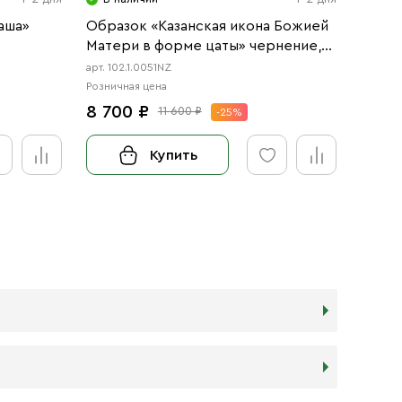
аша»
Образок «Казанская икона Божией
Образ
Матери в форме цаты» чернение,
Божие
позолота
черн
арт. 102.1.0051NZ
арт. 102
Розничная цена
Розничн
8 700 ₽
8 25
11 600 ₽
-25%
Купить